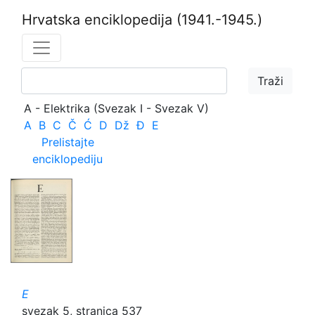
Hrvatska enciklopedija
(1941.-1945.)
A - Elektrika (Svezak I - Svezak V)
A
B
C
Č
Ć
D
Dž
Đ
E
Prelistajte
enciklopediju
E
svezak 5, stranica 537