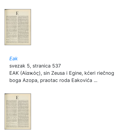
Eak
svezak 5, stranica 537
EAK (Αἰαϰός), sin Zeusa i Egine, kćeri riečnog
boga Azopa, praotac roda Eakovića ...