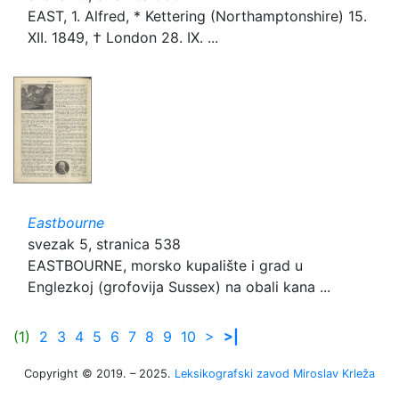
EAST, 1. Alfred, * Kettering (Northamptonshire) 15.
XII. 1849, † London 28. IX. ...
Eastbourne
svezak 5, stranica 538
EASTBOURNE, morsko kupalište i grad u
Englezkoj (grofovija Sussex) na obali kana ...
(1)
2
3
4
5
6
7
8
9
10
>
>|
Copyright © 2019. – 2025.
Leksikografski zavod Miroslav Krleža