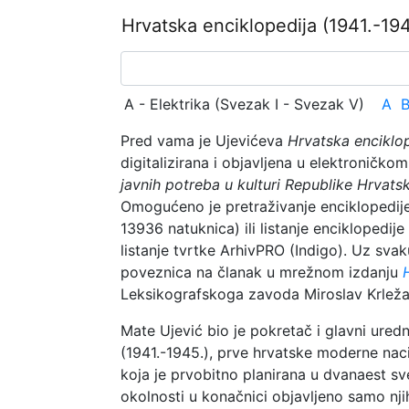
Hrvatska enciklopedija
(1941.-194
A - Elektrika (Svezak I - Svezak V)
A
Pred vama je Ujevićeva
Hrvatska enciklo
digitalizirana i objavljena u elektroničko
javnih potreba u kulturi Republike Hrvats
Omogućeno je pretraživanje enciklopedi
13936 natuknica) ili listanje enciklopedi
listanje tvrtke ArhivPRO (Indigo). Uz svak
poveznica na članak u mrežnom izdanju
Leksikografskoga zavoda Miroslav Krleža
Mate Ujević bio je pokretač i glavni ured
(1941.-1945.), prve hrvatske moderne naci
koja je prvobitno planirana u dvanaest sve
okolnosti u konačnici objavljeno samo nji