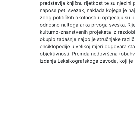
predstavlja knjižnu rijetkost te su njezini
napose peti svezak, naklada kojega je naj
zbog političkih okolnosti u optjecaju su b
odnosno nultoga arka prvoga sveska. Rije
kulturno-znanstvenih projekata iz razdoblj
okupio tadašnje najbolje stručnjake različi
enciklopedije u velikoj mjeri odgovara s
objektivnosti. Premda nedovršena (obuhvat
izdanja Leksikografskoga zavoda, koji je 