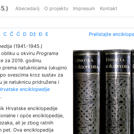
5.)
Abecedarij
O projektu
Impresum
Kontakt
B
C
Č
Ć
D
Dž
Đ
E
Prelistajte enciklop
pedija
(1941.-1945.)
m obliku u okviru
Programa
ke
za 2019. godinu.
je prema natuknicama (ukupno
je po svescima kroz sustav za
u je natuknicu pridružena i
Hrvatske enciklopedije
.
nik Hrvatske enciklopedije
onalne i opće enciklopedije,
zaka, ali je zbog ratnih
h pet. Ova enciklopedija