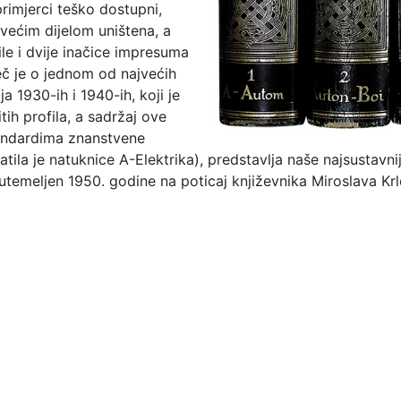
 primjerci teško dostupni,
većim dijelom uništena, a
ile i dvije inačice impresuma
č je o jednom od najvećih
a 1930-ih i 1940-ih, koji je
tih profila, a sadržaj ove
tandardima znanstvene
ila je natuknice A-Elektrika), predstavlja naše najsustavni
utemeljen 1950. godine na poticaj književnika Miroslava Krl