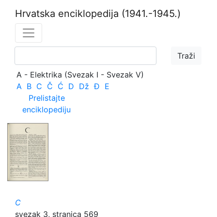
Hrvatska enciklopedija
(1941.-1945.)
A - Elektrika (Svezak I - Svezak V)
A
B
C
Č
Ć
D
Dž
Đ
E
Prelistajte
enciklopediju
C
svezak 3, stranica 569