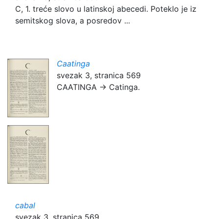
C, 1. treće slovo u latinskoj abecedi. Poteklo je iz
semitskog slova, a posredov ...
Caatinga
svezak 3, stranica 569
CAATINGA → Catinga.
cabal
svezak 3, stranica 569