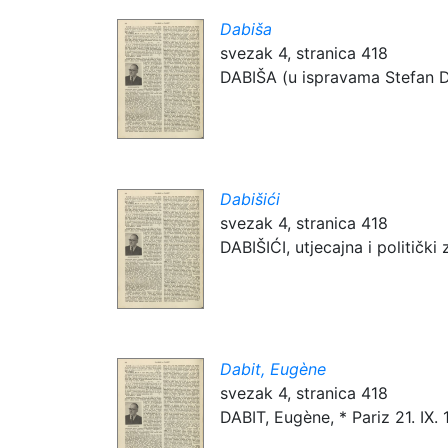
Dabiša
svezak 4, stranica 418
DABIŠA (u ispravama Stefan Da
Dabišići
svezak 4, stranica 418
DABIŠIĆI, utjecajna i politički
Dabit, Eugène
svezak 4, stranica 418
DABIT, Eugène, * Pariz 21. IX. 