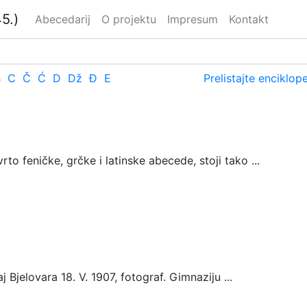
5.)
Abecedarij
O projektu
Impresum
Kontakt
B
C
Č
Ć
D
Dž
Đ
E
Prelistajte enciklop
rto feničke, grčke i latinske abecede, stoji tako ...
Bjelovara 18. V. 1907, fotograf. Gimnaziju ...