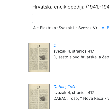
Hrvatska enciklopedija
(1941.-194
A - Elektrika (Svezak I - Svezak V)
A
D
svezak 4, stranica 417
D, šesto slovo hrvatske, a četv
Dabac, Tošo
svezak 4, stranica 417
DABAC, Tošo, * Nova Rača kraj 