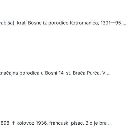
biša), kralj Bosne iz porodice Kotromanića, 1391—95 ...
 značajna porodica u Bosni 14. st. Braća Purća, V ...
1898, † kolovoz 1936, francuski pisac. Bio je bra ...