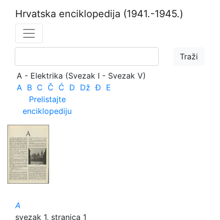
Hrvatska enciklopedija
(1941.-1945.)
A - Elektrika (Svezak I - Svezak V)
A
B
C
Č
Ć
D
Dž
Đ
E
Prelistajte
enciklopediju
A
svezak 1, stranica 1