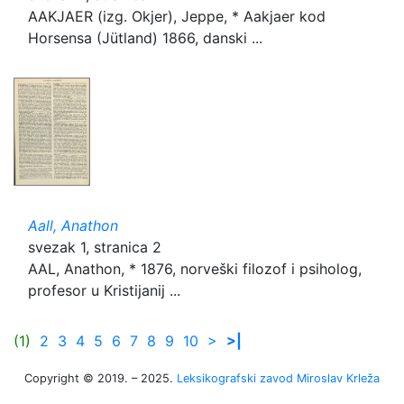
AAKJAER (izg. Okjer), Jeppe, * Aakjaer kod
Horsensa (Jütland) 1866, danski ...
Aall, Anathon
svezak 1, stranica 2
AAL, Anathon, * 1876, norveški filozof i psiholog,
profesor u Kristijanij ...
(1)
2
3
4
5
6
7
8
9
10
>
>|
Copyright © 2019. – 2025.
Leksikografski zavod Miroslav Krleža