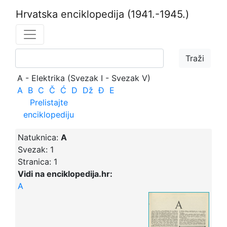
Hrvatska enciklopedija
(1941.-1945.)
A - Elektrika (Svezak I - Svezak V)
A
B
C
Č
Ć
D
Dž
Đ
E
Prelistajte
enciklopediju
Natuknica:
A
Svezak:
1
Stranica:
1
Vidi na enciklopedija.hr:
A