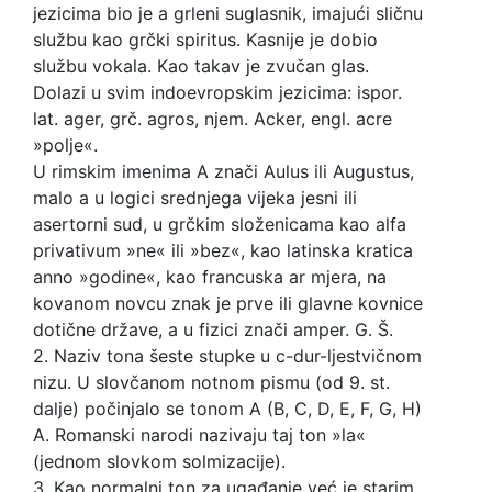
jezicima bio je a grleni suglasnik, imajući sličnu
službu kao grčki spiritus. Kasnije je dobio
službu vokala. Kao takav je zvučan glas.
Dolazi u svim indoevropskim jezicima: ispor.
lat. ager, grč. agros, njem. Acker, engl. acre
»polje«.
U rimskim imenima A znači Aulus ili Augustus,
malo a u logici srednjega vijeka jesni ili
asertorni sud, u grčkim složenicama kao alfa
privativum »ne« ili »bez«, kao latinska kratica
anno »godine«, kao francuska ar mjera, na
kovanom novcu znak je prve ili glavne kovnice
dotične države, a u fizici znači amper. G. Š.
2. Naziv tona šeste stupke u c-dur-ljestvičnom
nizu. U slovčanom notnom pismu (od 9. st.
dalje) počinjalo se tonom A (B, C, D, E, F, G, H)
A. Romanski narodi nazivaju taj ton »la«
(jednom slovkom solmizacije).
3. Kao normalni ton za ugađanje već je starim