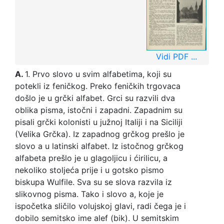
Vidi PDF ...
A.
1. Prvo slovo u svim alfabetima, koji su
potekli iz feničkog. Preko feničkih trgovaca
došlo je u grčki alfabet. Grci su razvili dva
oblika pisma, istočni i zapadni. Zapadnim su
pisali grčki kolonisti u južnoj Italiji i na Siciliji
(Velika Grčka). Iz zapadnog grčkog prešlo je
slovo a u latinski alfabet. Iz istočnog grčkog
alfabeta prešlo je u glagoljicu i ćirilicu, a
nekoliko stoljeća prije i u gotsko pismo
biskupa Wulfile. Sva su se slova razvila iz
slikovnog pisma. Tako i slovo a, koje je
ispočetka sličilo volujskoj glavi, radi čega je i
dobilo semitsko ime alef (bik). U semitskim