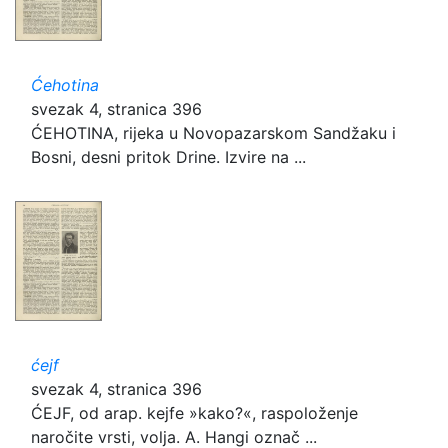
Ćehotina
svezak 4, stranica 396
ĆEHOTINA, rijeka u Novopazarskom Sandžaku i
Bosni, desni pritok Drine. Izvire na ...
ćejf
svezak 4, stranica 396
ĆEJF, od arap. kejfe »kako?«, raspoloženje
naročite vrsti, volja. A. Hangi označ ...