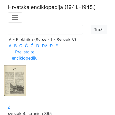
Hrvatska enciklopedija
(1941.-1945.)
A - Elektrika (Svezak I - Svezak V)
A
B
C
Č
Ć
D
Dž
Đ
E
Prelistajte
enciklopediju
ć
svezak 4, stranica 395