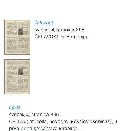
ćelavost
svezak 4, stranica 396
ĆELAVOST → Alopecija.
ćelija
svezak 4, stranica 396
ĆELIJA (lat. cella, novogrč. ϰελλίον »sobica«), u
prvo doba kršćanstva kapelica, ...