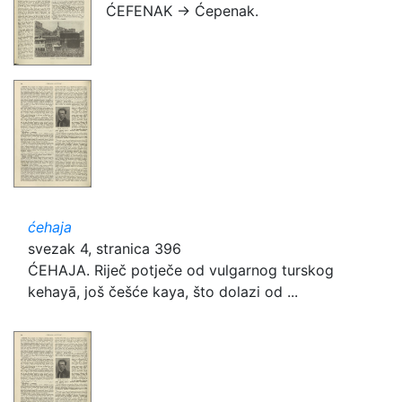
ĆEFENAK → Ćepenak.
ćehaja
svezak 4, stranica 396
ĆEHAJA. Riječ potječe od vulgarnog turskog
kehayā, još češće kaya, što dolazi od ...