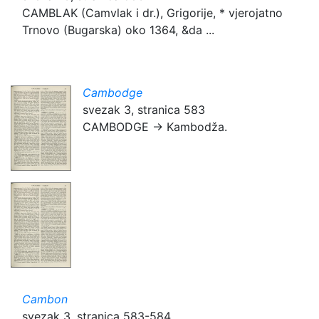
CAMBLAK (Camvlak i dr.), Grigorije, * vjerojatno
Trnovo (Bugarska) oko 1364, &da ...
Cambodge
svezak 3, stranica 583
CAMBODGE → Kambodža.
Cambon
svezak 3, stranica 583-584