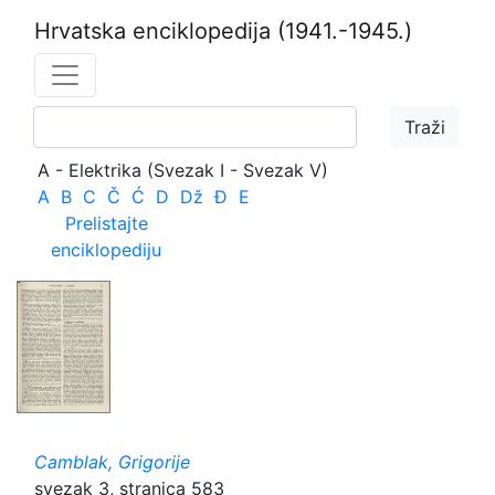
Hrvatska enciklopedija
(1941.-1945.)
A - Elektrika (Svezak I - Svezak V)
A
B
C
Č
Ć
D
Dž
Đ
E
Prelistajte
enciklopediju
Camblak, Grigorije
svezak 3, stranica 583