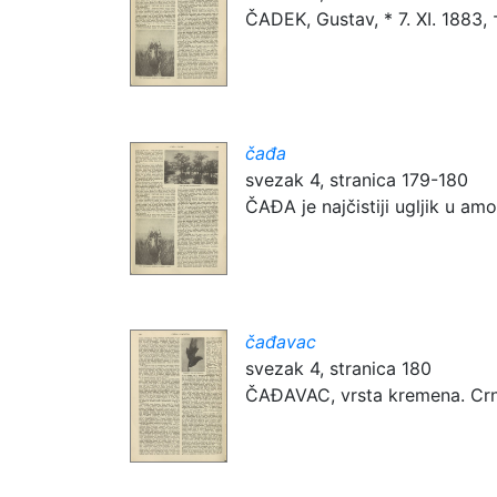
ČADEK, Gustav, * 7. XI. 1883, †
čađa
svezak 4, stranica 179-180
ČAĐA je najčistiji ugljik u am
čađavac
svezak 4, stranica 180
ČAĐAVAC, vrsta kremena. Crno 