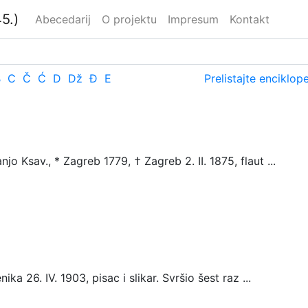
5.)
Abecedarij
O projektu
Impresum
Kontakt
B
C
Č
Ć
D
Dž
Đ
E
Prelistajte enciklop
 Ksav., * Zagreb 1779, † Zagreb 2. II. 1875, flaut ...
ka 26. IV. 1903, pisac i slikar. Svršio šest raz ...