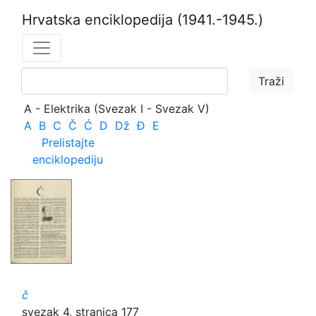
Hrvatska enciklopedija
(1941.-1945.)
A - Elektrika (Svezak I - Svezak V)
A
B
C
Č
Ć
D
Dž
Đ
E
Prelistajte
enciklopediju
č
svezak 4, stranica 177