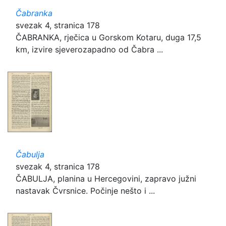
Čabranka
svezak 4, stranica 178
ČABRANKA, rječica u Gorskom Kotaru, duga 17,5
km, izvire sjeverozapadno od Čabra ...
Čabulja
svezak 4, stranica 178
ČABULJA, planina u Hercegovini, zapravo južni
nastavak Čvrsnice. Počinje nešto i ...