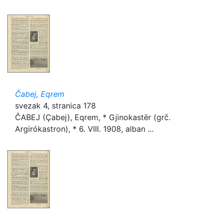
Čabej, Eqrem
svezak 4, stranica 178
ČABEJ (Çabej), Eqrem, * Gjinokastër (grč.
Argirókastron), * 6. VIII. 1908, alban ...