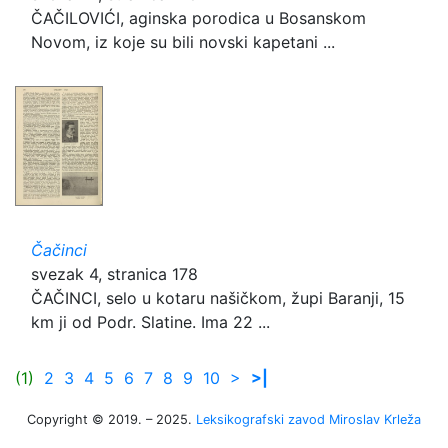
ČAČILOVIĆI, aginska porodica u Bosanskom
Novom, iz koje su bili novski kapetani ...
Čačinci
svezak 4, stranica 178
ČAČINCI, selo u kotaru našičkom, župi Baranji, 15
km ji od Podr. Slatine. Ima 22 ...
(1)
2
3
4
5
6
7
8
9
10
>
>|
Copyright © 2019. – 2025.
Leksikografski zavod Miroslav Krleža