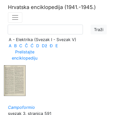
Hrvatska enciklopedija
(1941.-1945.)
A - Elektrika (Svezak I - Svezak V)
A
B
C
Č
Ć
D
Dž
Đ
E
Prelistajte
enciklopediju
Campoformio
svezak 3, stranica 591