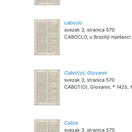
caboclo
svezak 3, stranica 570
CABOCLO, u Braziliji mješanci b
Cabot(o), Giovanni
svezak 3, stranica 570
CABOT(O), Giovanni, * 1425, † 1
Cabra
svezak 3, stranica 570