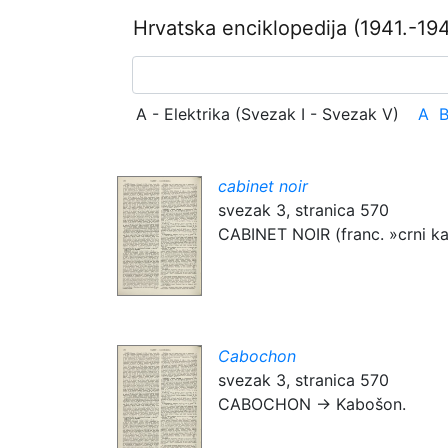
Hrvatska enciklopedija
(1941.-194
A - Elektrika (Svezak I - Svezak V)
A
cabinet noir
svezak 3, stranica 570
CABINET NOIR (franc. »crni kabi
Cabochon
svezak 3, stranica 570
CABOCHON → Kabošon.