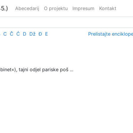
5.)
Abecedarij
O projektu
Impresum
Kontakt
B
C
Č
Ć
D
Dž
Đ
E
Prelistajte enciklop
net«), tajni odjel pariske poš ...