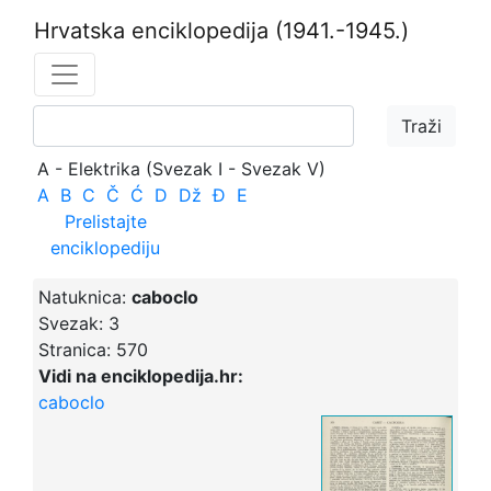
Hrvatska enciklopedija
(1941.-1945.)
A - Elektrika (Svezak I - Svezak V)
A
B
C
Č
Ć
D
Dž
Đ
E
Prelistajte
enciklopediju
Natuknica:
caboclo
Svezak:
3
Stranica:
570
Vidi na enciklopedija.hr:
caboclo