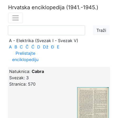
Hrvatska enciklopedija
(1941.-1945.)
A - Elektrika (Svezak I - Svezak V)
A
B
C
Č
Ć
D
Dž
Đ
E
Prelistajte
enciklopediju
Natuknica:
Cabra
Svezak:
3
Stranica:
570