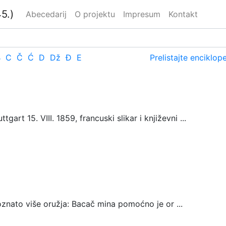
5.)
Abecedarij
O projektu
Impresum
Kontakt
B
C
Č
Ć
D
Dž
Đ
E
Prelistajte enciklop
gart 15. VIII. 1859, francuski slikar i književni ...
nato više oružja: Bacač mina pomoćno je or ...