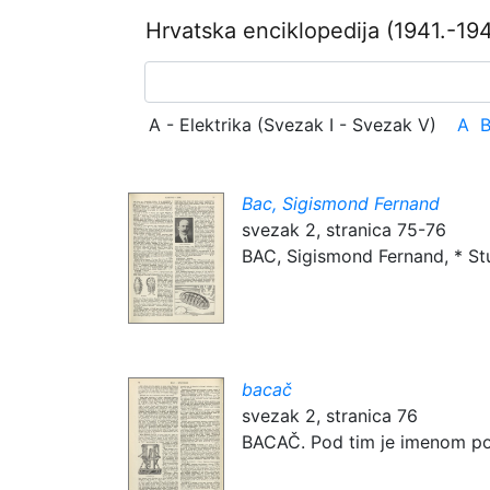
Hrvatska enciklopedija
(1941.-194
A - Elektrika (Svezak I - Svezak V)
A
Bac, Sigismond Fernand
svezak 2, stranica 75-76
BAC, Sigismond Fernand, * Stutt
bacač
svezak 2, stranica 76
BACAČ. Pod tim je imenom poz