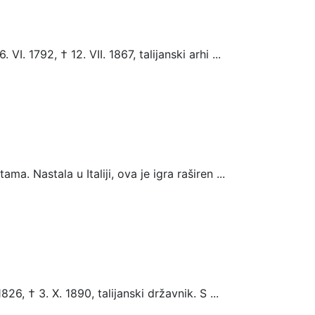
I. 1792, † 12. VII. 1867, talijanski arhi ...
. Nastala u Italiji, ova je igra raširen ...
826, † 3. X. 1890, talijanski državnik. S ...