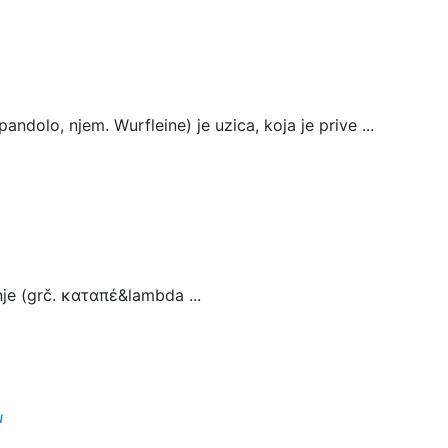
andolo, njem. Wurfleine) je uzica, koja je prive ...
e (grč. καταπέ&lambda ...
u