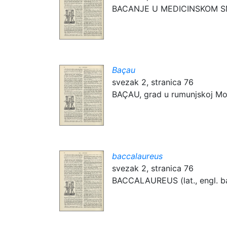
BACANJE U MEDICINSKOM SMISLU
Baçau
svezak 2, stranica 76
BAÇAU, grad u rumunjskoj Mold
baccalaureus
svezak 2, stranica 76
BACCALAUREUS (lat., engl. bach