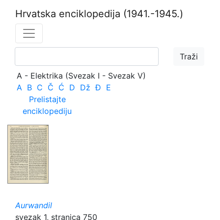
Hrvatska enciklopedija
(1941.-1945.)
A - Elektrika (Svezak I - Svezak V)
A
B
C
Č
Ć
D
Dž
Đ
E
Prelistajte
enciklopediju
Aurwandil
svezak 1, stranica 750