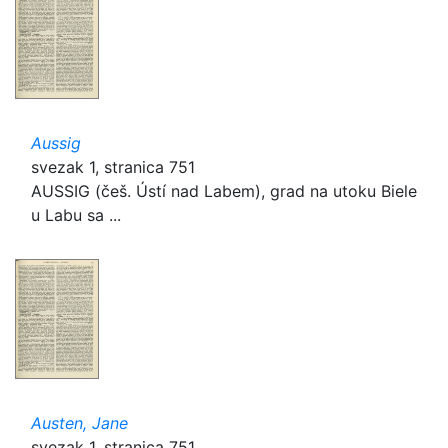
Aussig
svezak 1, stranica 751
AUSSIG (češ. Ústí nad Labem), grad na utoku Biele
u Labu sa ...
Austen, Jane
svezak 1, stranica 751