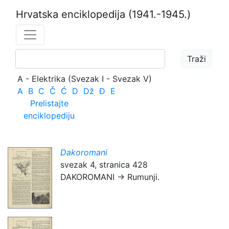
Hrvatska enciklopedija
(1941.-1945.)
A - Elektrika (Svezak I - Svezak V)
A
B
C
Č
Ć
D
Dž
Đ
E
Prelistajte
enciklopediju
Dakoromani
svezak 4, stranica 428
DAKOROMANI → Rumunji.