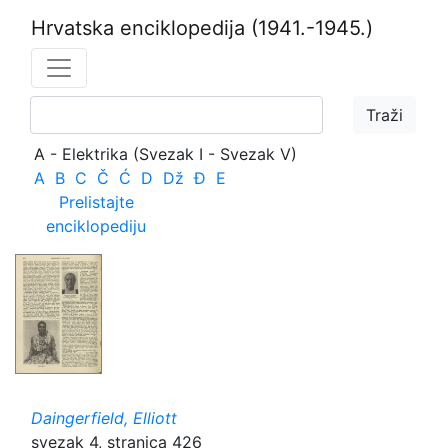
Hrvatska enciklopedija
(1941.-1945.)
A - Elektrika (Svezak I - Svezak V)
A
B
C
Č
Ć
D
Dž
Đ
E
Prelistajte
enciklopediju
Daingerfield, Elliott
svezak 4, stranica 426