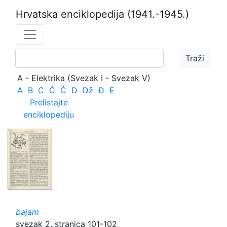
Hrvatska enciklopedija
(1941.-1945.)
A - Elektrika (Svezak I - Svezak V)
A
B
C
Č
Ć
D
Dž
Đ
E
Prelistajte
enciklopediju
bajam
svezak 2, stranica 101-102