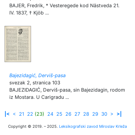
BAJER, Fredrik, * Vesteregede kod Nästveda 21.
IV. 1837, † Kjöb ...
Bajezidagić, Derviš-pasa
svezak 2, stranica 103
BAJEZIDAGIĆ, Derviš-pasa, sin Bajezidagin, rodom
iz Mostara. U Carigradu ...
|<
<
21
22
(23)
24
25
26
27
28
29
30
>
>|
Copyright © 2019. – 2025.
Leksikografski zavod Miroslav Krleža