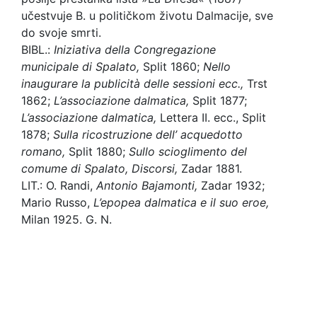
učestvuje B. u političkom životu Dalmacije, sve
do svoje smrti.
BIBL.:
Iniziativa della Congregazione
municipale di Spalato,
Split 1860;
Nello
inaugurare la publicità delle sessioni ecc.,
Trst
1862;
L’associazione dalmatica,
Split 1877;
L’associazione dalmatica,
Lettera II. ecc., Split
1878;
Sulla ricostruzione dell’ acquedotto
romano,
Split 1880;
Sullo scioglimento del
comume di Spalato, Discorsi,
Zadar 1881.
LIT.: O. Randi,
Antonio Bajamonti,
Zadar 1932;
Mario Russo,
L’epopea dalmatica e il suo eroe,
Milan 1925. G. N.