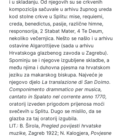
i u skladanju. Od njegovih su se crkvenih
kompozicija sačuvale u arhivu župnog ureda
kod stolne crkve u Splitu: mise, requiemi,
creda, benedictus, pasije, različne himne,
responsorija, 2 Stabat Mater, 4 Te Deum,
nekoliko večernjica. Nešto se našlo i u arhivu
ostavine Algarottijeve (sada u arhivu
Hrvatskoga glazbenog zavoda u Zagrebu).
Spominju se i njegove izgubljene skladbe, a
među njima i duhovna pjesma na hrvatskom
jeziku za makarskog biskupa. Najveće je
njegovo djelo
La translazione di San Doimo.
Componimento
drammatico per musica,
cantato in Spalato nel
corrente anno 1770,
oratorij izveden prigodom prijenosa moći
svečevih u Splitu. Dugo se mislilo, da se
glazba za taj oratorij izgubila.
LIT.: B. Širola,
Pregled povijesti hrvatske
muzike,
Zagreb 1922; N. Kalogjera,
Povjesne