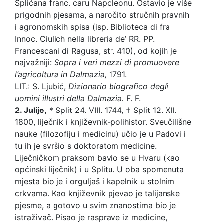
Splićana franc. caru Napoleonu. Ostavio je više
prigodnih pjesama, a naročito stručnih pravnih
i agronomskih spisa (isp. Biblioteca di fra
Innoc. Ciulich nella libreria de’ RR. PP.
Francescani di Ragusa, str. 410), od kojih je
najvažniji:
Sopra i veri mezzi di promuovere
l’agricoltura
in Dalmazia,
1791.
LIT.: S. Ljubić,
Dizionario biografico degli
uomini
illustri della Dalmazia.
F. F.
2. Julije,
* Split 24. VIII. 1744, † Split 12. XII.
1800, liječnik i književnik-polihistor. Sveučilišne
nauke (filozofiju i medicinu) učio je u Padovi i
tu ih je svršio s doktoratom medicine.
Liječničkom praksom bavio se u Hvaru (kao
općinski liječnik) i u Splitu. U oba spomenuta
mjesta bio je i orguljaš i kapelnik u stolnim
crkvama. Kao književnik pjevao je talijanske
pjesme, a gotovo u svim znanostima bio je
istraživač. Pisao je rasprave iz medicine,