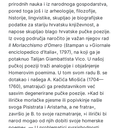
prirodnih nauka i iz narodnoga gospodarstva,
pored toga još i iz arheologije, filozofije,
historije, lingvistike, skupljao je biografijske
podatke za stariju hrvatsku književnost, a
napose skupljao blago hrvatske pučke poezije.
Iz ovog područja naročito je važan njegov rad
Il Morlacchismo d’Omero
(štampan u »Giornale
enciclopedico d’Italia«, 1797), na koji ga je
potaknuo Talijan Giambattista Vico. U našoj
pučkoj poeziji traži analogije i objašnjenje
Homerovim poemima. U tom svom radu B. se
dotakao i našega A. Kačića Miošića (1704—
1760), smatrajući ga predstavnikom već
sasvim degenerirane pučke poezije. »Kad bi
iliričke morlačke pjesme ili popivkinje našle
svoga Pisistrata i Aristarha, a ne fratra«,
završio je B. to svoje razmatranje, »i ilirički bi
narod mogao od njih dobiti svoje homerske
poeme«. — U problematici svrsishodnosti