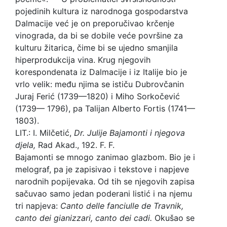
pojedinih kultura iz narodnoga gospodarstva
Dalmacije već je on preporučivao krčenje
vinograda, da bi se dobile veće površine za
kulturu žitarica, čime bi se ujedno smanjila
hiperprodukcija vina. Krug njegovih
korespondenata iz Dalmacije i iz Italije bio je
vrlo velik: među njima se ističu Dubrovčanin
Juraj Ferić (1739—1820) i Miho Sorkočević
(1739— 1796), pa Talijan Alberto Fortis (1741—
1803).
LIT.: I. Milčetić,
Dr. Julije Bajamonti i njegova
djela,
Rad Akad., 192. F. F.
Bajamonti se mnogo zanimao glazbom. Bio je i
melograf, pa je zapisivao i tekstove i napjeve
narodnih popijevaka. Od tih se njegovih zapisa
sačuvao samo jedan poderani listić i na njemu
tri napjeva:
Canto delle fanciulle de Travnik,
canto dei
gianizzari, canto dei cadi.
Okušao se