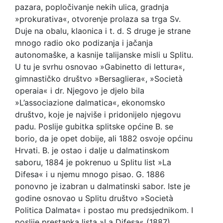
pazara, popločivanje nekih ulica, gradnja
»prokurativa«, otvorenje prolaza sa trga Sv.
Duje na obalu, klaonica i t. d. S druge je strane
mnogo radio oko podizanja i jačanja
autonomaške, a kasnije talijanske misli u Splitu.
U tu je svrhu osnovao »Gabinetto di lettura«,
gimnastičko društvo »Bersagliera«, »Società
operaia« i dr. Njegovo je djelo bila
»L’associazione dalmatica«, ekonomsko
društvo, koje je najviše i pridonijelo njegovu
padu. Poslije gubitka splitske općine B. se
borio, da je opet dobije, ali 1882 osvoje općinu
Hrvati. B. je ostao i dalje u dalmatinskom
saboru, 1884 je pokrenuo u Splitu list »La
Difesa« i u njemu mnogo pisao. G. 1886
ponovno je izabran u dalmatinski sabor. Iste je
godine osnovao u Splitu društvo »Società
Politica Dalmata« i postao mu predsjednikom. I
poslije prestanka lista »La Difesa« (1887)