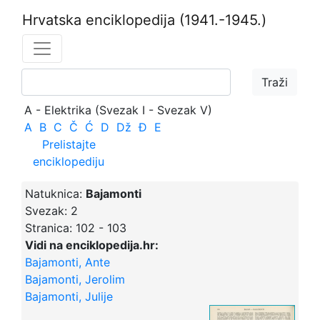
Hrvatska enciklopedija
(1941.-1945.)
A - Elektrika (Svezak I - Svezak V)
A
B
C
Č
Ć
D
Dž
Đ
E
Prelistajte
enciklopediju
Natuknica:
Bajamonti
Svezak:
2
Stranica:
102 - 103
Vidi na enciklopedija.hr:
Bajamonti, Ante
Bajamonti, Jerolim
Bajamonti, Julije