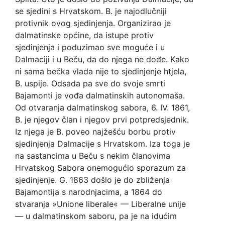
se sjedini s Hrvatskom. B. je najodlučniji
protivnik ovog sjedinjenja. Organizirao je
dalmatinske općine, da istupe protiv
sjedinjenja i poduzimao sve moguće i u
Dalmaciji i u Beču, da do njega ne dođe. Kako
ni sama bečka vlada nije to sjedinjenje htjela,
B. uspije. Odsada pa sve do svoje smrti
Bajamonti je vođa dalmatinskih autonomaša.
Od otvaranja dalmatinskog sabora, 6. IV. 1861,
B. je njegov član i njegov prvi potpredsjednik.
Iz njega je B. poveo najžešću borbu protiv
sjedinjenja Dalmacije s Hrvatskom. Iza toga je
na sastancima u Beču s nekim članovima
Hrvatskog Sabora onemogućio sporazum za
sjedinjenje. G. 1863 došlo je do zbliženja
Bajamontija s narodnjacima, a 1864 do
stvaranja »Unione liberale« — Liberalne unije
— u dalmatinskom saboru, pa je na idućim