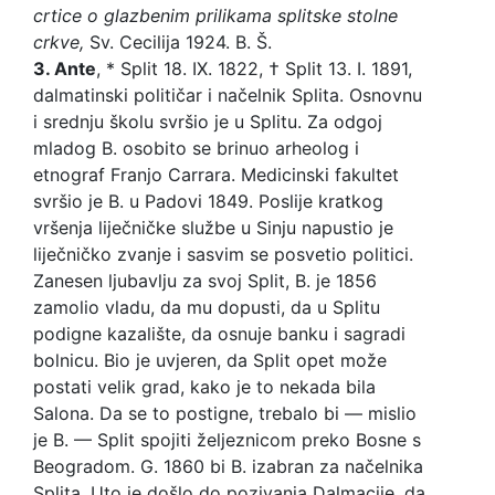
crtice o glazbenim prilikama splitske stolne
crkve,
Sv. Cecilija 1924. B. Š.
3. Ante
, * Split 18. IX. 1822, † Split 13. I. 1891,
dalmatinski političar i načelnik Splita. Osnovnu
i srednju školu svršio je u Splitu. Za odgoj
mladog B. osobito se brinuo arheolog i
etnograf Franjo Carrara. Medicinski fakultet
svršio je B. u Padovi 1849. Poslije kratkog
vršenja liječničke službe u Sinju napustio je
liječničko zvanje i sasvim se posvetio politici.
Zanesen ljubavlju za svoj Split, B. je 1856
zamolio vladu, da mu dopusti, da u Splitu
podigne kazalište, da osnuje banku i sagradi
bolnicu. Bio je uvjeren, da Split opet može
postati velik grad, kako je to nekada bila
Salona. Da se to postigne, trebalo bi — mislio
je B. — Split spojiti željeznicom preko Bosne s
Beogradom. G. 1860 bi B. izabran za načelnika
Splita. Uto je došlo do pozivanja Dalmacije, da