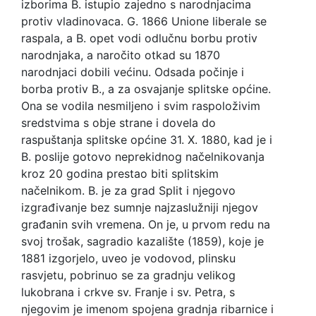
izborima B. istupio zajedno s narodnjacima
protiv vladinovaca. G. 1866 Unione liberale se
raspala, a B. opet vodi odlučnu borbu protiv
narodnjaka, a naročito otkad su 1870
narodnjaci dobili većinu. Odsada počinje i
borba protiv B., a za osvajanje splitske općine.
Ona se vodila nesmiljeno i svim raspoloživim
sredstvima s obje strane i dovela do
raspuštanja splitske općine 31. X. 1880, kad je i
B. poslije gotovo neprekidnog načelnikovanja
kroz 20 godina prestao biti splitskim
načelnikom. B. je za grad Split i njegovo
izgrađivanje bez sumnje najzaslužniji njegov
građanin svih vremena. On je, u prvom redu na
svoj trošak, sagradio kazalište (1859), koje je
1881 izgorjelo, uveo je vodovod, plinsku
rasvjetu, pobrinuo se za gradnju velikog
lukobrana i crkve sv. Franje i sv. Petra, s
njegovim je imenom spojena gradnja ribarnice i