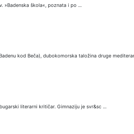
. »Badenska škola«, poznata i po ...
denu kod Beča), dubokomorska taložina druge mediteran 
ugarski literarni kritičar. Gimnaziju je svr&sc ...