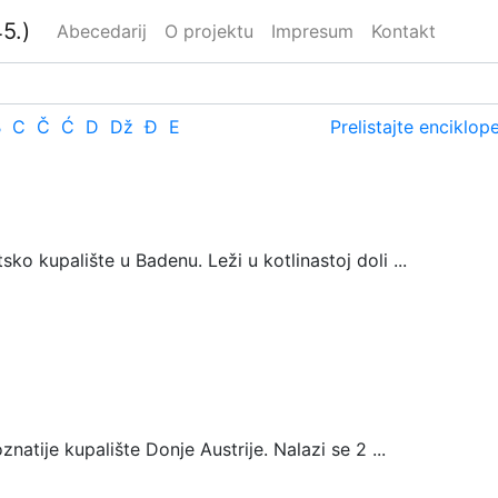
5.)
Abecedarij
O projektu
Impresum
Kontakt
B
C
Č
Ć
D
Dž
Đ
E
Prelistajte enciklop
 kupalište u Badenu. Leži u kotlinastoj doli ...
atije kupalište Donje Austrije. Nalazi se 2 ...