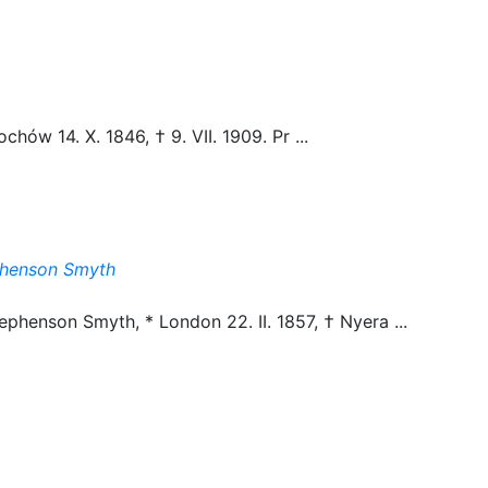
hów 14. X. 1846, † 9. VII. 1909. Pr ...
phenson Smyth
henson Smyth, * London 22. II. 1857, † Nyera ...