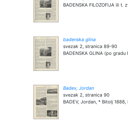
BADENSKA FILOZOFIJA ili t. zv
badenska glina
svezak 2, stranica 89-90
BADENSKA GLINA (po gradu Ba
Badev, Jordan
svezak 2, stranica 90
BADEV, Jordan, * Bitolj 1888, b