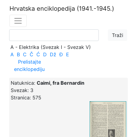
Hrvatska enciklopedija
(1941.-1945.)
A - Elektrika (Svezak I - Svezak V)
A
B
C
Č
Ć
D
Dž
Đ
E
Prelistajte
enciklopediju
Natuknica:
Caimi, fra Bernardin
Svezak:
3
Stranica:
575