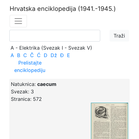
Hrvatska enciklopedija
(1941.-1945.)
A - Elektrika (Svezak I - Svezak V)
A
B
C
Č
Ć
D
Dž
Đ
E
Prelistajte
enciklopediju
Natuknica:
caecum
Svezak:
3
Stranica:
572