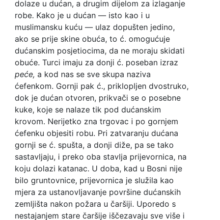
dolaze u dućan, a drugim dijelom za izlaganje
robe. Kako je u dućan — isto kao i u
muslimansku kuću — ulaz dopušten jedino,
ako se prije skine obuća, to ć. omogućuje
dućanskim posjetiocima, da ne moraju skidati
obuće. Turci imaju za donji ć. poseban izraz
peće,
a kod nas se sve skupa naziva
ćefenkom. Gornji pak ć., priklopljen dvostruko,
dok je dućan otvoren, prikvači se o posebne
kuke, koje se nalaze tik pod dućanskim
krovom. Nerijetko zna trgovac i po gornjem
ćefenku objesiti robu. Pri zatvaranju dućana
gornji se ć. spušta, a donji diže, pa se tako
sastavljaju, i preko oba stavlja prijevornica, na
koju dolazi katanac. U doba, kad u Bosni nije
bilo gruntovnice, prijevornica je služila kao
mjera za ustanovljavanje površine dućanskih
zemljišta nakon požara u čaršiji. Uporedo s
nestajanjem stare čaršije iščezavaju sve više i