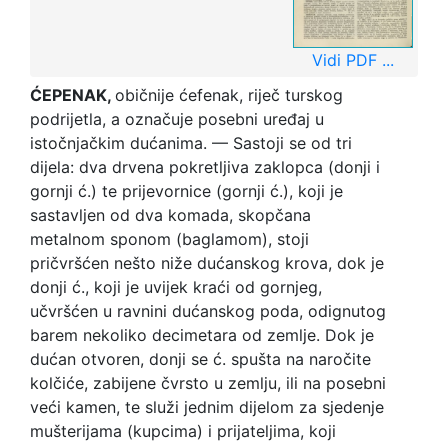
Vidi PDF ...
ĆEPENAK,
običnije ćefenak, riječ turskog
podrijetla, a označuje posebni uređaj u
istočnjačkim dućanima. — Sastoji se od tri
dijela: dva drvena pokretljiva zaklopca (donji i
gornji ć.) te prijevornice (gornji ć.), koji je
sastavljen od dva komada, skopčana
metalnom sponom (baglamom), stoji
pričvršćen nešto niže dućanskog krova, dok je
donji ć., koji je uvijek kraći od gornjeg,
učvršćen u ravnini dućanskog poda, odignutog
barem nekoliko decimetara od zemlje. Dok je
dućan otvoren, donji se ć. spušta na naročite
kolčiće, zabijene čvrsto u zemlju, ili na posebni
veći kamen, te služi jednim dijelom za sjedenje
mušterijama (kupcima) i prijateljima, koji