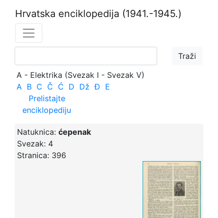
Hrvatska enciklopedija
(1941.-1945.)
A - Elektrika (Svezak I - Svezak V)
A
B
C
Č
Ć
D
Dž
Đ
E
Prelistajte
enciklopediju
Natuknica:
ćepenak
Svezak:
4
Stranica:
396