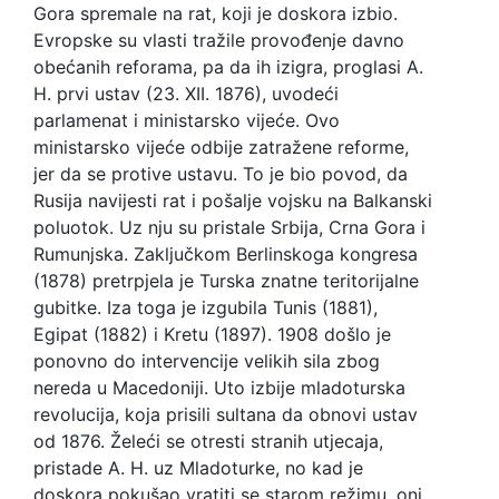
Gora spremale na rat, koji je doskora izbio.
Evropske su vlasti tražile provođenje davno
obećanih reforama, pa da ih izigra, proglasi A.
H. prvi ustav (23. XII. 1876), uvodeći
parlamenat i ministarsko vijeće. Ovo
ministarsko vijeće odbije zatražene reforme,
jer da se protive ustavu. To je bio povod, da
Rusija navijesti rat i pošalje vojsku na Balkanski
poluotok. Uz nju su pristale Srbija, Crna Gora i
Rumunjska. Zaključkom Berlinskoga kongresa
(1878) pretrpjela je Turska znatne teritorijalne
gubitke. Iza toga je izgubila Tunis (1881),
Egipat (1882) i Kretu (1897). 1908 došlo je
ponovno do intervencije velikih sila zbog
nereda u Macedoniji. Uto izbije mladoturska
revolucija, koja prisili sultana da obnovi ustav
od 1876. Želeći se otresti stranih utjecaja,
pristade A. H. uz Mladoturke, no kad je
doskora pokušao vratiti se starom režimu, oni