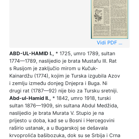
Vidi PDF ...
ABD-UL-HAMID I.,
* 1725, umro 1789, sultan
1774—1789, naslijedio je brata Mustafu III. Rat
s Rusijom je zaključio mirom u Kučuk-
Kainardžu (1774), kojim je Turska izgubila Azov
i zemlju između donjeg Dnjepra i Buga. Ni
drugi rat (1787—92) nije bio za Tursku sretniji.
Abd-ul-Hamid II.,
* 1842, umro 1918, turski
sultan 1876—1909, sin sultana Abdul Medžida,
naslijedio je brata Murata V. Stupio je na
prijesto u doba, kad se u Bosni i Hercegovini
raširio ustanak, a u Bugarskoj se dešavala
krvoprolića bašibozuka, dok su se Srbija i Crna