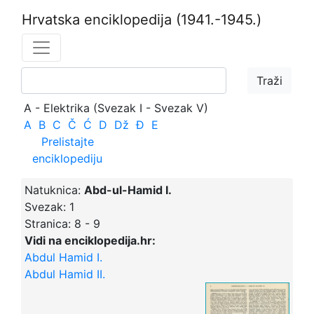
Hrvatska enciklopedija
(1941.-1945.)
A - Elektrika (Svezak I - Svezak V)
A
B
C
Č
Ć
D
Dž
Đ
E
Prelistajte
enciklopediju
Natuknica:
Abd-ul-Hamid I.
Svezak:
1
Stranica:
8 - 9
Vidi na enciklopedija.hr:
Abdul Hamid I.
Abdul Hamid II.