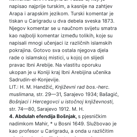
napisao najprije turskim, a kasnije na zahtjev
Arapa i arapskim jezikom. Turski komentar je
tiskan u Carigradu u dva debela sveska 1873.
Njegov komentar se u naučnom svijetu smatra
kao najbolji komentar između tolikih, koje su
napisali mnogi učenjaci iz različnih islamskih
pokrajina. Gotovo sva ostala njegova djela
rade o islamskoj mistici, u kojoj on slijedi
pravac Ibni Arebije. Na vlastitu oporuku
ukopan je u Koniji kraj Ibni Arebijina učenika
Sadrudin-el-Konjevije.
LIT.: H. M. Handžić,
Književni rad bos.-herc.
muslimana,
str. 29—31, Sarajevo 1934; Bašagić,
Bošnjaci i Hercegovci u istočnoj književnosti,
str. 74—80, Sarajevo 1912. M. H.
4.
Abdulah efendija Bošnjak,
s pjesničkim
nadimkom Mahir, * u Bosni 1649. Službovao je
kao profesor u Carigradu, a onda u različitim