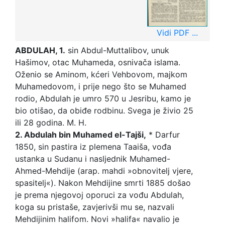
Vidi PDF ...
ABDULAH, 1.
sin Abdul-Muttalibov, unuk
Hašimov, otac Muhameda, osnivača islama.
Oženio se Aminom, kćeri Vehbovom, majkom
Muhamedovom, i prije nego što se Muhamed
rodio, Abdulah je umro 570 u Jesribu, kamo je
bio otišao, da obiđe rodbinu. Svega je živio 25
ili 28 godina. M. H.
2. Abdulah bin Muhamed el-Tajši,
* Darfur
1850, sin pastira iz plemena Taaiša, vođa
ustanka u Sudanu i nasljednik Muhamed-
Ahmed-Mehdije (arap. mahdi »obnovitelj vjere,
spasitelj«). Nakon Mehdijine smrti 1885 došao
je prema njegovoj oporuci za vođu Abdulah,
koga su pristaše, zavjerivši mu se, nazvali
Mehdijinim halifom. Novi »halifa« navalio je