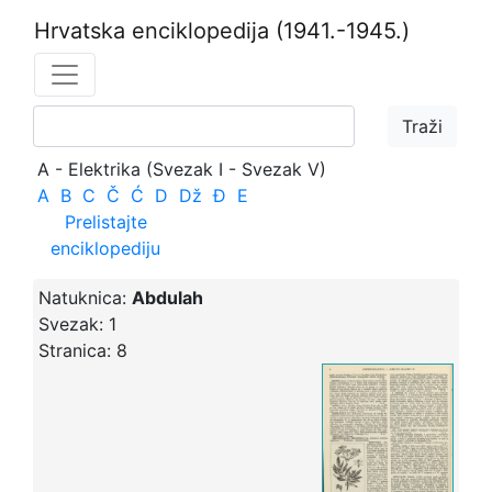
Hrvatska enciklopedija
(1941.-1945.)
A - Elektrika (Svezak I - Svezak V)
A
B
C
Č
Ć
D
Dž
Đ
E
Prelistajte
enciklopediju
Natuknica:
Abdulah
Svezak:
1
Stranica:
8