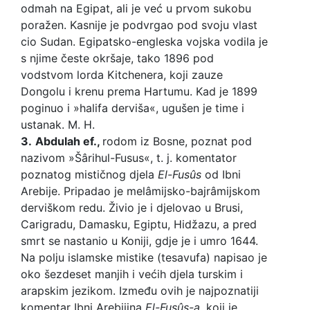
odmah na Egipat, ali je već u prvom sukobu
poražen. Kasnije je podvrgao pod svoju vlast
cio Sudan. Egipatsko-engleska vojska vodila je
s njime česte okršaje, tako 1896 pod
vodstvom lorda Kitchenera, koji zauze
Dongolu i krenu prema Hartumu. Kad je 1899
poginuo i »halifa derviša«, ugušen je time i
ustanak. M. H.
3.
Abdulah ef.,
rodom iz Bosne, poznat pod
nazivom »Šârihul-Fusus«, t. j. komentator
poznatog mističnog djela
El-Fusû
s
od Ibni
Arebije. Pripadao je melâmijsko-bajrâmijskom
derviškom redu. Živio je i djelovao u Brusi,
Carigradu, Damasku, Egiptu, Hidžazu, a pred
smrt se nastanio u Koniji, gdje je i umro 1644.
Na polju islamske mistike (tesavufa) napisao je
oko šezdeset manjih i većih djela turskim i
arapskim jezikom. Između ovih je najpoznatiji
komentar Ibni Arebijina
El-Fusûs-a,
koji je