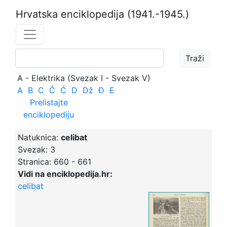
Hrvatska enciklopedija
(1941.-1945.)
A - Elektrika (Svezak I - Svezak V)
A
B
C
Č
Ć
D
Dž
Đ
E
Prelistajte
enciklopediju
Natuknica:
celibat
Svezak:
3
Stranica:
660 - 661
Vidi na enciklopedija.hr:
celibat