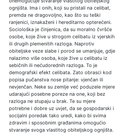
onemogućuje stvaranje vlastitog obiteljskog
ognjišta. Ima i onih, koji su pristali na celibat,
premda ne dragovoljno, kao što su teški
ranjenici, iznakaženi i hereditarno opterećeni.
Sociološka je činjenica, da su moralno čvršće
osobe, koje žive u strogom celibatu iz vjerskih
ili drugih plemenitih razloga. Naprotiv
obiteljske veze slabe i porod se umanjuje, gdje
nalazimo više osoba, koje žive u celibatu iz
sebičnih ili nećudorednih razloga. To je
demografski efekt celibata. Zato obrasci kod
popisa pučanstva nose pitanje: vjenčan ili
nevjenčan. Neke su zemlje već poduzele mjere
udarajući posebne poreze na one, koji bez
razloga ne stupaju u brak. Te su mjere
potrebne i dobre uz uvjet, da se gospodarski i
socijalni poredak tako uredi, kako bi svima
zdravim i sposobnim građanima omogućio
stvaranje svoga vlastitog obiteljskog ognjišta.