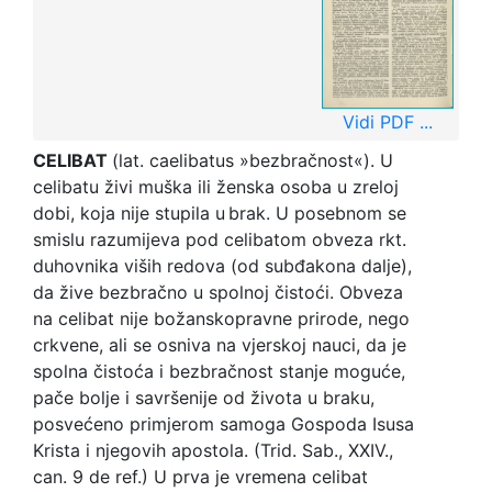
Vidi PDF ...
CELIBAT
(lat. caelibatus »bezbračnost«). U
celibatu živi muška ili ženska osoba u zreloj
dobi, koja nije stupila u
brak. U posebnom se
smislu razumijeva pod celibatom obveza rkt.
duhovnika viših redova (od subđakona dalje),
da žive bezbračno u spolnoj čistoći. Obveza
na celibat nije božanskopravne prirode, nego
crkvene, ali se osniva na vjerskoj nauci, da je
spolna čistoća i bezbračnost stanje moguće,
pače bolje i savršenije od života u braku,
posvećeno primjerom samoga Gospoda Isusa
Krista i njegovih apostola. (Trid. Sab., XXIV.,
can. 9 de ref.) U prva je vremena celibat