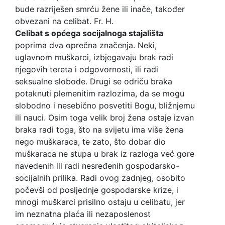
bude razriješen smrću žene ili inače, također
obvezani na celibat. Fr. H.
Celibat s općega socijalnoga stajališta
poprima dva oprečna značenja. Neki,
uglavnom muškarci, izbjegavaju brak radi
njegovih tereta i odgovornosti, ili radi
seksualne slobode. Drugi se odriču braka
potaknuti plemenitim razlozima, da se mogu
slobodno i nesebično posvetiti Bogu, bližnjemu
ili nauci. Osim toga velik broj žena ostaje izvan
braka radi toga, što na svijetu ima više žena
nego muškaraca, te zato, što dobar dio
muškaraca ne stupa u brak iz razloga već gore
navedenih ili radi nesređenih gospodarsko-
socijalnih prilika. Radi ovog zadnjeg, osobito
počevši od posljednje gospodarske krize, i
mnogi muškarci prisilno ostaju u celibatu, jer
im neznatna plaća ili nezaposlenost