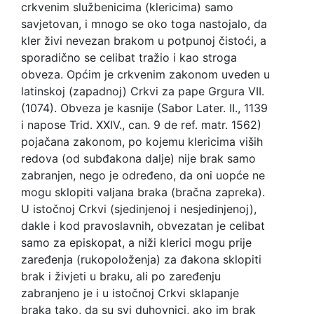
crkvenim službenicima (klericima) samo
savjetovan, i mnogo se oko toga nastojalo, da
kler živi nevezan brakom u potpunoj čistoći, a
sporadično se celibat tražio i kao stroga
obveza. Općim je crkvenim zakonom uveden u
latinskoj (zapadnoj) Crkvi za pape Grgura VII.
(1074). Obveza je kasnije (Sabor Later. II., 1139
i napose Trid. XXIV., can. 9 de ref. matr. 1562)
pojačana zakonom, po kojemu klericima viših
redova (od subđakona dalje) nije brak samo
zabranjen, nego je određeno, da oni uopće ne
mogu sklopiti valjana braka (bračna zapreka).
U istočnoj Crkvi (sjedinjenoj i nesjedinjenoj),
dakle i kod pravoslavnih, obvezatan je celibat
samo za episkopat, a niži klerici mogu prije
zaređenja (rukopoloženja) za đakona sklopiti
brak i živjeti u braku, ali po zaređenju
zabranjeno je i u istočnoj Crkvi sklapanje
braka tako, da su svi duhovnici, ako im brak