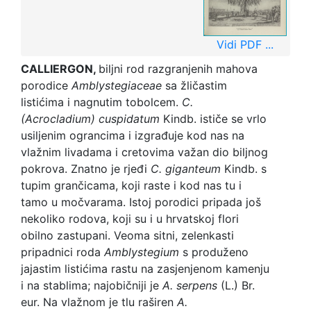
Vidi PDF ...
CALLIERGON,
biljni rod razgranjenih mahova
porodice
Am
blystegiaceae
sa žličastim
listićima i nagnutim tobolcem.
C.
(Acrocladium) cuspidatum
Kindb. ističe se vrlo
usiljenim ograncima i izgrađuje kod nas na
vlažnim livadama i cretovima važan dio biljnog
pokrova. Znatno je rjeđi
C. giganteum
Kindb. s
tupim grančicama, koji raste i kod nas tu i
tamo u močvarama. Istoj porodici pripada još
nekoliko rodova, koji su i u hrvatskoj flori
obilno zastupani. Veoma sitni, zelenkasti
pripadnici roda
Amblystegium
s produženo
jajastim listićima rastu na zasjenjenom kamenju
i na stablima; najobičniji je
A. serpens
(L.) Br.
eur. Na vlažnom je tlu raširen
A.