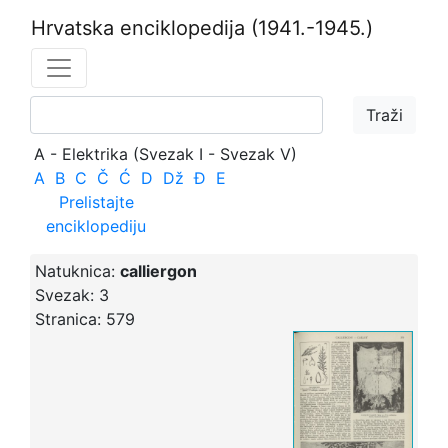
Hrvatska enciklopedija
(1941.-1945.)
A - Elektrika (Svezak I - Svezak V)
A
B
C
Č
Ć
D
Dž
Đ
E
Prelistajte
enciklopediju
Natuknica:
calliergon
Svezak:
3
Stranica:
579