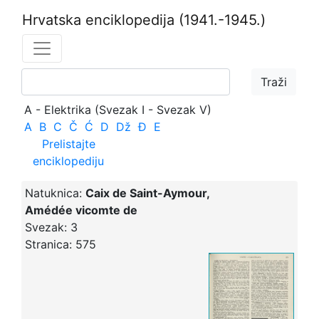
Hrvatska enciklopedija
(1941.-1945.)
A - Elektrika (Svezak I - Svezak V)
A
B
C
Č
Ć
D
Dž
Đ
E
Prelistajte
enciklopediju
Natuknica:
Caix de Saint-Aymour,
Amédée vicomte de
Svezak:
3
Stranica:
575