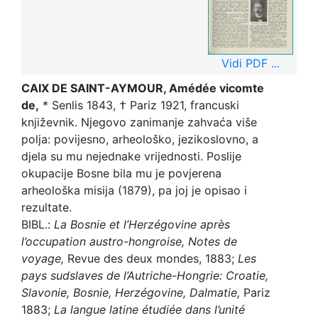
Vidi PDF ...
CAIX DE SAINT-AYMOUR, Amédée vicomte
de,
* Senlis 1843, † Pariz 1921, francuski
književnik. Njegovo zanimanje zahvaća više
polja: povijesno, arheološko, jezikoslovno, a
djela su mu nejednake vrijednosti. Poslije
okupacije Bosne bila mu je povjerena
arheološka misija (1879), pa joj je opisao i
rezultate.
BIBL.:
La Bosnie et l’Herzégovine après
l’occupation austro-hongroise, Notes de
voyage,
Revue des deux mondes, 1883;
Les
pays sudslaves de l’Autriche-Hongrie: Croatie,
Slavonie, Bosnie, Herzégovine, Dalmatie,
Pariz
1883;
La langue latine étudiée dans l’unité