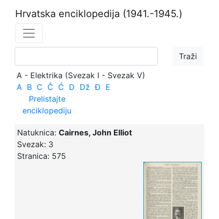
Hrvatska enciklopedija
(1941.-1945.)
A - Elektrika (Svezak I - Svezak V)
A
B
C
Č
Ć
D
Dž
Đ
E
Prelistajte
enciklopediju
Natuknica:
Cairnes, John Elliot
Svezak:
3
Stranica:
575