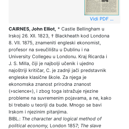
Vidi PDF ...
CAIRNES,
John Elliot,
* Castle Bellingham u
Irskoj 26. XII. 1823, † Blackheath kod Londona
8. VII. 1875, znameniti engleski ekonomist,
profesor na sveučilištu u Dublinu i na
University Collegeu u Londonu. Kraj Ricarda i
J. S. Milla, čiji je najbolji učenik i ujedno
najoštriji kritičar, C. je zadnji jači predstavnik
engleske klasične škole. Za njega je
ekonomska znanost prirodna znanost
(»science«), i zbog toga istražuje njezine
probleme na suvremenim pojavama, a ne, kako
bi trebalo u teoriji da bude. Mnogo se bavi
Irskom i njezinim pitanjima.
BIBL.:
The character and logical method of
political economy,
London 1857;
The slave