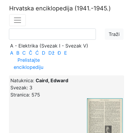
Hrvatska enciklopedija
(1941.-1945.)
A - Elektrika (Svezak I - Svezak V)
A
B
C
Č
Ć
D
Dž
Đ
E
Prelistajte
enciklopediju
Natuknica:
Caird, Edward
Svezak:
3
Stranica:
575