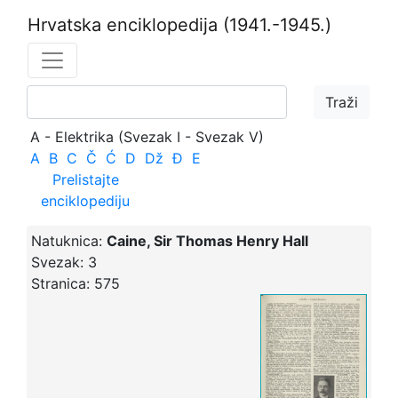
Hrvatska enciklopedija
(1941.-1945.)
A - Elektrika (Svezak I - Svezak V)
A
B
C
Č
Ć
D
Dž
Đ
E
Prelistajte
enciklopediju
Natuknica:
Caine, Sir Thomas Henry Hall
Svezak:
3
Stranica:
575