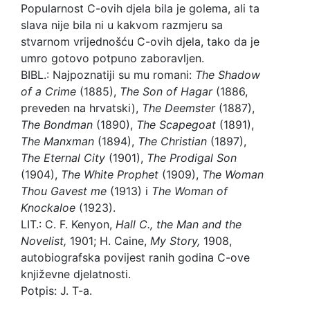
Popularnost C-ovih djela bila je golema, ali ta
slava nije bila ni u kakvom razmjeru sa
stvarnom vrijednošću C-ovih djela, tako da je
umro gotovo potpuno zaboravljen.
BIBL.: Najpoznatiji su mu romani:
The Shadow
of a Crime
(1885),
The Son of Hagar
(1886,
preveden na hrvatski),
The Deemster
(1887),
The Bondman
(1890),
The Scapegoat
(1891),
The Manxman
(1894),
The Christian
(1897),
The Eternal City
(1901),
The Prodigal Son
(1904),
The White Prophet
(1909),
The Woman
Thou Gavest me
(1913) i
The Woman of
Knockaloe
(1923).
LIT.: C. F. Kenyon,
Hall C., the Man and the
Novelist,
1901; H. Caine,
My Story,
1908,
autobiografska povijest ranih godina C-ove
književne djelatnosti.
Potpis: J. T-a.