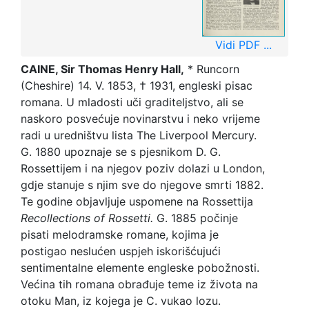
Vidi PDF ...
CAINE, Sir Thomas Henry Hall,
* Runcorn
(Cheshire) 14. V. 1853, † 1931, engleski pisac
romana. U mladosti uči graditeljstvo, ali se
naskoro posvećuje novinarstvu i neko vrijeme
radi u uredništvu lista The Liverpool Mercury.
G. 1880 upoznaje se s pjesnikom D. G.
Rossettijem i na njegov poziv dolazi u London,
gdje stanuje s njim sve do njegove smrti 1882.
Te godine objavljuje uspomene na Rossettija
Recollections of Rossetti.
G. 1885 počinje
pisati melodramske romane, kojima je
postigao neslućen uspjeh iskorišćujući
sentimentalne elemente engleske pobožnosti.
Većina tih romana obrađuje teme iz života na
otoku Man, iz kojega je C. vukao lozu.