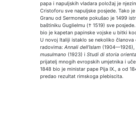
papa i napuljskih vladara položaj je njezi
Cristoforu sve napuljske posjede. Tako je
Granu od Sermonete pokušao je 1499 istrije
baštiniku Guglielmu († 1519) sve posjede. 
bio je kapetan papinske vojske u bitki ko
U novoj Italiji istaklo se nekoliko članova
radovima:
Annali dell’Islam
(1904—1926),
musulmano
(1923) i
Studi
di storia
orient
prijatelj mnogih evropskih umjetnika i uč
1848 bio je ministar pape Pija IX., a od 18
predao rezultat rimskoga plebiscita.