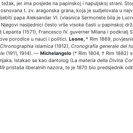
n težak, jer ima posjede na papinskoj i napuljskoj strani. St
 osnovana t. zv. aragonska grana, koja je sudjelovala u naj
biti papa Aleksandar VI. (vlasnica Sermonete bila je Lucrezia
Njegovi nasljednici često vrše visoke časti u papinskoj drža
d Lepanta (1571), Francesco IV. guverner Milana i podkralj S
 ove porodice u nauci i politici.
Leone,
* Rim 1869, povjesnič
Chronographia
islamica
(1912),
Cronografía generale
del h
ale
(1911, 1914). —
Michelangelo
(* Rim 1804, † Rim 1882) s
enjaka. Istakao se kao dantolog (La
materia
della
Divina Co
49 pristaša liberalnih nazora, te je 1870 bio predsjednik odbo