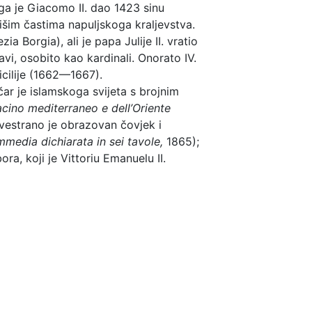
oga je Giacomo II. dao 1423 sinu
višim častima napuljskoga kraljevstva.
 Borgia), ali je papa Julije II. vratio
vi, osobito kao kardinali. Onorato IV.
icilije (1662—1667).
ar je islamskoga svijeta s brojnim
acino mediterraneo e dell’Oriente
vestrano je obrazovan čovjek i
mmedia dichiarata
in sei tavole,
1865);
ra, koji je Vittoriu Emanuelu II.