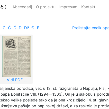
5.)
Abecedarij
O projektu
Impresum
Kontakt
B
C
Č
Ć
D
Dž
Đ
E
Prelistajte enciklop
Vidi PDF ...
 talijanska porodica, već u 13. st. razgranata u Napulju, Pisi
papa Bonifacije VIII. (1294—1303). On je u sukobu s porodi
kao velike posjede tako da je ona kroz cijelo 14. st. glav
užanjstva pašuje po papinskoj državi, a za raskola je prot