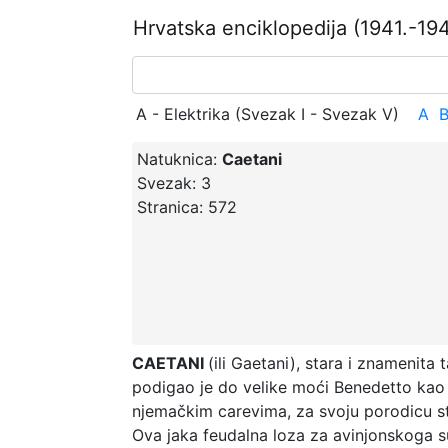
Hrvatska enciklopedija
(1941.-194
A - Elektrika (Svezak I - Svezak V)
A
Natuknica:
Caetani
Svezak:
3
Stranica:
572
CAETANI
(ili Gaetani), stara i znamenita
podigao je do velike moći Benedetto kao 
njemačkim carevima, za svoju porodicu ste
Ova jaka feudalna loza za avinjonskoga s