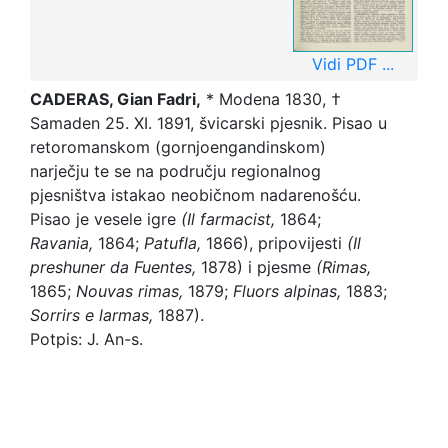
Vidi PDF ...
CADERAS, Gian Fadri,
* Modena 1830, †
Samaden 25. XI. 1891, švicarski pjesnik. Pisao u
retoromanskom (gornjoengandinskom)
narječju te se na području regionalnog
pjesništva istakao neobičnom nadarenošću.
Pisao je vesele igre
(Il farmacist,
1864;
Ravania,
1864;
Patufla,
1866), pripovijesti
(Il
preshuner
da Fuentes,
1878) i pjesme
(Rimas,
1865;
Nouvas
rimas,
1879;
Fluors
alpinas,
1883;
Sorrirs e larmas,
1887).
Potpis: J. An-s.