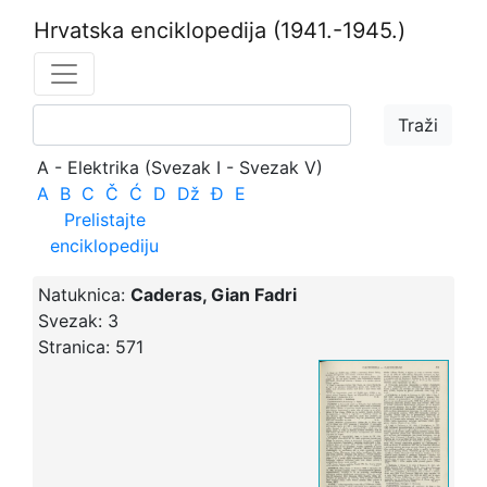
Hrvatska enciklopedija
(1941.-1945.)
A - Elektrika (Svezak I - Svezak V)
A
B
C
Č
Ć
D
Dž
Đ
E
Prelistajte
enciklopediju
Natuknica:
Caderas, Gian Fadri
Svezak:
3
Stranica:
571