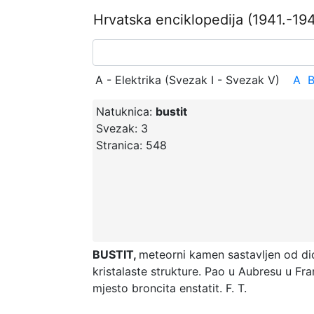
Hrvatska enciklopedija
(1941.-194
A - Elektrika (Svezak I - Svezak V)
A
Natuknica:
bustit
Svezak:
3
Stranica:
548
BUSTIT,
meteorni kamen sastavljen od dio
kristalaste strukture. Pao u Aubresu u Fran
mjesto broncita enstatit.
F. T.