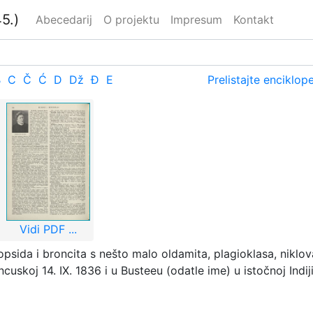
5.)
Abecedarij
O projektu
Impresum
Kontakt
B
C
Č
Ć
D
Dž
Đ
E
Prelistajte enciklop
Vidi PDF ...
psida i broncita s nešto malo oldamita, plagioklasa, niklova
cuskoj 14. IX. 1836 i u Busteeu (odatle ime) u istočnoj Indij