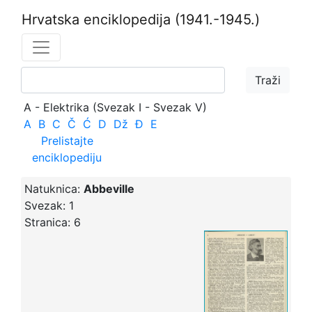
Hrvatska enciklopedija
(1941.-1945.)
A - Elektrika (Svezak I - Svezak V)
A
B
C
Č
Ć
D
Dž
Đ
E
Prelistajte
enciklopediju
Natuknica:
Abbeville
Svezak:
1
Stranica:
6