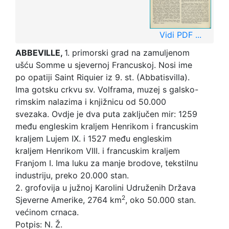
Vidi PDF ...
ABBEVILLE,
1. primorski grad na zamuljenom
ušću Somme u sjevernoj Francuskoj. Nosi ime
po opatiji Saint Riquier iz 9. st. (Abbatisvilla).
Ima gotsku crkvu sv. Volframa, muzej s galsko-
rimskim nalazima i knjižnicu od 50.000
svezaka. Ovdje je dva puta zaključen mir: 1259
među engleskim kraljem Henrikom i francuskim
kraljem Lujem IX. i 1527 među engleskim
kraljem Henrikom VIII. i francuskim kraljem
Franjom I. Ima luku za manje brodove, tekstilnu
industriju, preko 20.000 stan.
2. grofovija u južnoj Karolini Udruženih Država
2
Sjeverne Amerike, 2764 km
, oko 50.000 stan.
većinom crnaca.
Potpis: N. Ž.