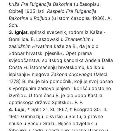
križa Fra Fulgencija
Bakotina
(u časopisu
Obitelj 1935; Isti,
Raspelo Fra Fulgencija
Bakotina u Poljudu
(u istom časopisu 1936). A.
Sch.
3.
Ignjat,
splitski svećenik, rodom iz Kaštel-
Gomilice. E. Laszowski u
Znamenitim i
zaslužnim Hrvatima
kaže za B., da je bio
»dobar hrvatski pjesnik«. Opet prema
svjedočanstvu splitskog kanonika Anđela Dalla
Costa »u istomačenju hrvatskomu, koliko u
ispisanju« njegova
Zakona crkovnoga
(Mleci
1778) B. mu je bio pomoćnik, koji je svoj posao
s »potpunim zadovoljenjem i korišću dostojno
izvršio«. U tom času B. je bio »pop Kastila
opatiskoga države Splitske«. F. F.
4.
Lujo,
* Split 21. XI. 1867, † Beograd 30. III.
1941. Gimnaziju je svršio u Splitu, a pravne
nauke u Beču i Grazu. Bijaše odvjetnik u
Šibeniku i Zadru i zastupnik srpske stranke u