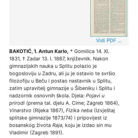
Vidi PDF ...
BAKOTIĆ, 1. Antun Karlo,
* Gomilica 14. XI.
1831, † Zadar 13. I. 1887, književnik. Nakon
gimnazijskih nauka u Splitu polazio je
bogosloviju u Zadru, ali ju je ostavio te svršio
filozofiju u Beču i postao nastavnik u Splitu,
zatim upravitelj gimnazije u Šibeniku i Splitu i
nadzornik osnovnih škola. Djela:
Pojavi u
prirodi
(prema tal. djelu A. Cime; Zagreb 1864),
Vinarstvo
(Rijeka 1867),
Fizika neba
(Izvještaj
splitske gimnazije 1873/74) i pripovijest iz
bosanskog života
Raja,
koju je izdao sin mu
Vladimir (Zagreb 1891).