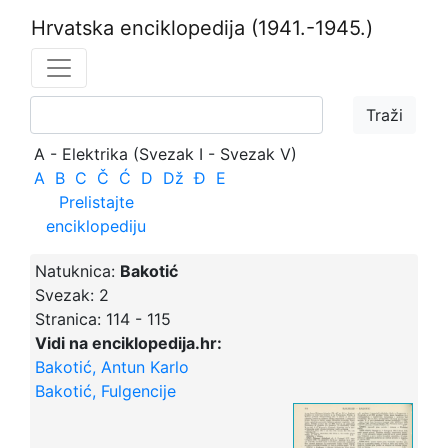
Hrvatska enciklopedija
(1941.-1945.)
A - Elektrika (Svezak I - Svezak V)
A
B
C
Č
Ć
D
Dž
Đ
E
Prelistajte
enciklopediju
Natuknica:
Bakotić
Svezak:
2
Stranica:
114 - 115
Vidi na enciklopedija.hr:
Bakotić, Antun Karlo
Bakotić, Fulgencije