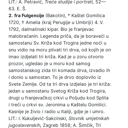
LIT.: A. Petravić,
Treće studije i portreti,
52—
63. E. Š.
2.
fra Fulgencije
(Bakotin), * Kaštel Gomilica
1720, † Amelia (kraj Perugije u Umbriji) 4. V.
1792, dalmatinski kipar. Bio je franjevac
malobraćanin. Legenda priča, da je boraveći u
samostanu Sv. Križa kod Trogira jedne noći u
snu vidio na moru plivati tri drva, od kojih je on
imao izdjelati tri križa. Kad je u zoru otvorio
prozor, ugledao je u moru kod samog
samostanskog zida tri komada drva, izvadio ih
i donio u samostan. To je drvo doplovilo iz
Svete Zemlje. Od ta tri drva izdjelao je tri križa:
jedan u samostanu Svetog Križa kod Trogira,
drugi u franjevačkoj crkvi u Poljudu kod Splita
i treći u crkvi sv. Jeronima u Kaštelu Gomilici.
Kasnije je živio i radio u Italiji, gdje je i umro.
LIT.: I. Kukuljević-Sakcinski,
Slovnik umjetnikah
jugoslavenskih,
Zagreb 1858; A. Šimčik, Tri