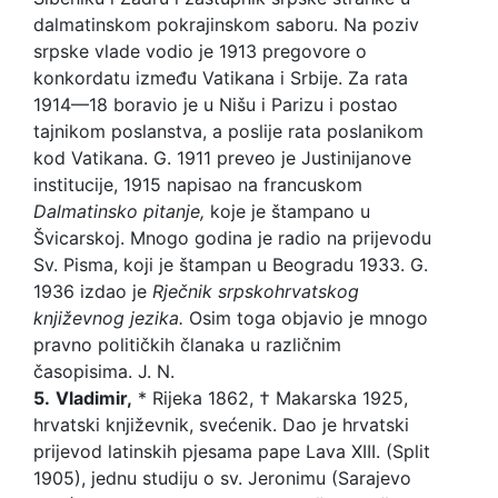
dalmatinskom pokrajinskom saboru. Na poziv
srpske vlade vodio je 1913 pregovore o
konkordatu između Vatikana i Srbije. Za rata
1914—18 boravio je u Nišu i Parizu i postao
tajnikom poslanstva, a poslije rata poslanikom
kod Vatikana. G. 1911 preveo je Justinijanove
institucije, 1915 napisao na francuskom
Dalmatinsko pitanje,
koje je štampano u
Švicarskoj. Mnogo godina je radio na prijevodu
Sv. Pisma, koji je štampan u Beogradu 1933. G.
1936 izdao je
Rječnik srpskohrvatskog
književnog jezika.
Osim toga objavio je mnogo
pravno političkih članaka u različnim
časopisima. J. N.
5.
Vladimir,
* Rijeka 1862, † Makarska 1925,
hrvatski književnik, svećenik. Dao je hrvatski
prijevod latinskih pjesama pape Lava XIII. (Split
1905), jednu studiju o sv. Jeronimu (Sarajevo