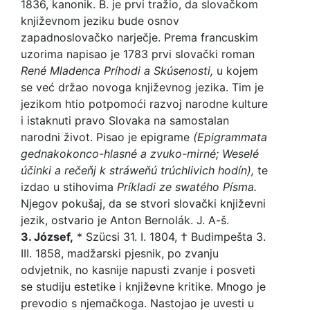
1836, kanonik. B. je prvi tražio, da slovačkom
književnom jeziku bude osnov
zapadnoslovačko narječje. Prema francuskim
uzorima napisao je 1783 prvi slovački roman
René Mladenca Príhodi
a Skú
senosti,
u kojem
se već držao novoga književnog jezika. Tim je
jezikom htio potpomoći razvoj narodne kulture
i istaknuti pravo Slovaka na samostalan
narodni život. Pisao je epigrame
(Epigrammata
gednako
konco-hlasné a zvuko-mirné; Weselé
účinki a rečeňj k strá
weňú
trúchlivich hodín),
te
izdao u stihovima
Príkladi ze
swatého Písma.
Njegov pokušaj, da se stvori slovački književni
jezik, ostvario je Anton Bernolák. J. A-š.
3.
Jó
zsef,
* Szücsi 31. I. 1804, † Budimpešta 3.
III. 1858, madžarski pjesnik, po zvanju
odvjetnik, no kasnije napusti zvanje i posveti
se studiju estetike i književne kritike. Mnogo je
prevodio s njemačkoga. Nastojao je uvesti u