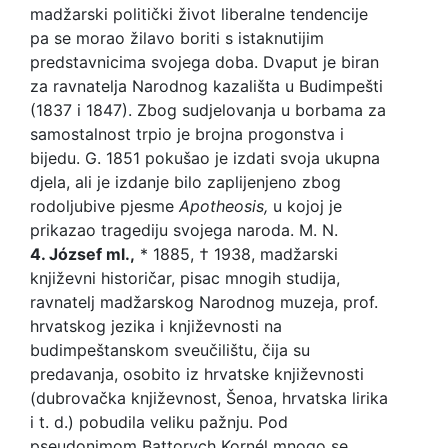
madžarski politički život liberalne tendencije
pa se morao žilavo boriti s istaknutijim
predstavnicima svojega doba. Dvaput je biran
za ravnatelja Narodnog kazališta u Budimpešti
(1837 i 1847). Zbog sudjelovanja u borbama za
samostalnost trpio je brojna progonstva i
bijedu. G. 1851 pokušao je izdati svoja ukupna
djela, ali je izdanje bilo zaplijenjeno zbog
rodoljubive pjesme
Apotheosis,
u kojoj je
prikazao tragediju svojega naroda. M. N.
4.
Jó
zsef ml.,
* 1885, † 1938, madžarski
književni historičar, pisac mnogih studija,
ravnatelj madžarskog Narodnog muzeja, prof.
hrvatskog jezika i književnosti na
budimpeštanskom sveučilištu, čija su
predavanja, osobito iz hrvatske književnosti
(dubrovačka književnost, Šenoa, hrvatska lirika
i t. d.) pobudila veliku pažnju. Pod
pseudonimom Battorych Kornél mnogo se