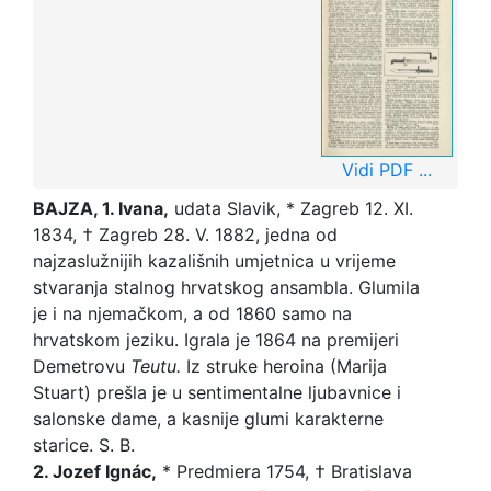
Vidi PDF ...
BAJZA, 1. Ivana,
udata Slavik, * Zagreb 12. XI.
1834, † Zagreb 28. V. 1882, jedna od
najzaslužnijih kazališnih umjetnica u vrijeme
stvaranja stalnog hrvatskog ansambla. Glumila
je i na njemačkom, a od 1860 samo na
hrvatskom jeziku. Igrala je 1864 na premijeri
Demetrovu
Teutu.
Iz struke heroina (Marija
Stuart) prešla je u sentimentalne ljubavnice i
salonske dame, a kasnije glumi karakterne
starice. S. B.
2. Jozef Ignác,
* Predmiera 1754, † Bratislava