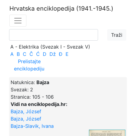
Hrvatska enciklopedija
(1941.-1945.)
A - Elektrika (Svezak I - Svezak V)
A
B
C
Č
Ć
D
Dž
Đ
E
Prelistajte
enciklopediju
Natuknica:
Bajza
Svezak:
2
Stranica:
105 - 106
Vidi na enciklopedija.hr:
Bajza, József
Bajza, József
Bajza-Slavik, Ivana