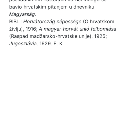
bavio hrvatskim pitanjem u dnevniku
Magyarsá
g.
BIBL.:
Horvá
tország népessége
(O hrvatskom
življu), 1916;
A ma
gyar-horvá
t unió
felbomlá
sa
(Raspad madžarsko-hrvatske unije), 1925;
Jugoszlá
via,
1929. E. K.