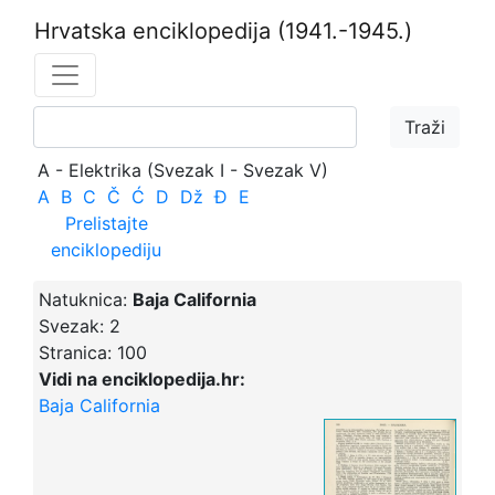
Hrvatska enciklopedija
(1941.-1945.)
A - Elektrika (Svezak I - Svezak V)
A
B
C
Č
Ć
D
Dž
Đ
E
Prelistajte
enciklopediju
Natuknica:
Baja California
Svezak:
2
Stranica:
100
Vidi na enciklopedija.hr:
Baja California