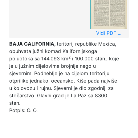
Vidi PDF ...
BAJA CALIFORNIA,
teritorij republike Mexica,
obuhvata južni komad Kalifornijskoga
2
poluotoka sa 144.093 km
i 100.000 stan., koje
je u južnim dijelovima brojnije nego u
sjevernim. Podneblje je na cijelom teritoriju
otprilike jednako, oceansko. Kiše pada najviše
u kolovozu i rujnu. Sjeverni je dio zgodniji za
stočarstvo. Glavni grad je La Paz sa 8300
stan.
Potpis: O. O.