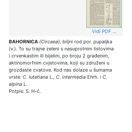
Vidi PDF ...
BAHORNICA
(Circaea),
biljni rod por. pupaljka
(v.). To su trajne zeleni s nasuprotnim listovima
i crvenkastim ili bijelim, po broju 2 građenim,
aktinomorfnim cvjetovima, koji su združeni u
grozdaste cvatove. Kod nas dolaze u šumama
vrste:
C. lutetiana
L.,
C.
intermedia
Ehrh. i
C.
alpina
L.
Potpis: S. H-ć.