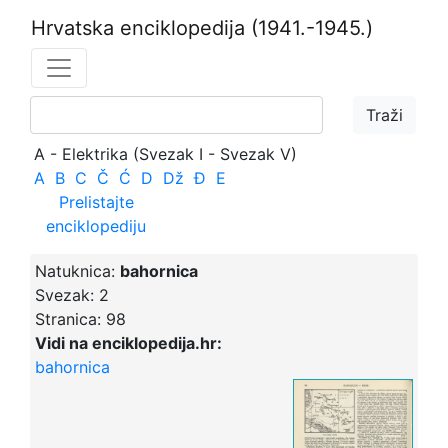
Hrvatska enciklopedija
(1941.-1945.)
A - Elektrika (Svezak I - Svezak V)
A
B
C
Č
Ć
D
Dž
Đ
E
Prelistajte
enciklopediju
Natuknica:
bahornica
Svezak:
2
Stranica:
98
Vidi na enciklopedija.hr:
bahornica