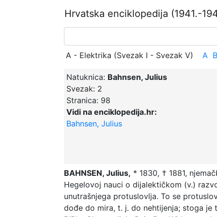
Hrvatska enciklopedija
(1941.-194
A - Elektrika (Svezak I - Svezak V)
A
Natuknica:
Bahnsen, Julius
Svezak:
2
Stranica:
98
Vidi na enciklopedija.hr:
Bahnsen, Julius
BAHNSEN, Julius,
* 1830, † 1881, njemačk
Hegelovoj nauci o dijalektičkom (v.) razv
unutrašnjega protuslovlja. To se protuslovl
dođe do mira, t. j. do nehtijenja; stoga je 