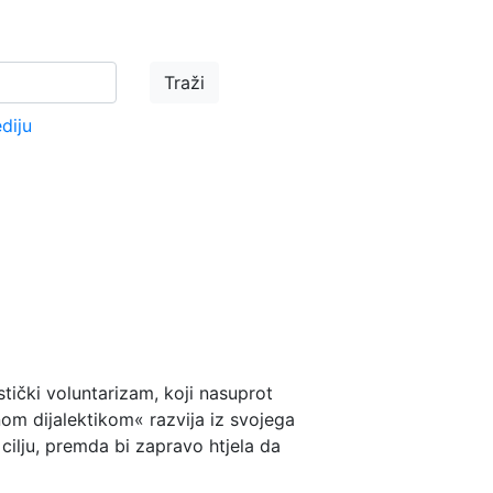
ediju
tički voluntarizam, koji nasuprot
nom dijalektikom« razvija iz svojega
m cilju, premda bi zapravo htjela da