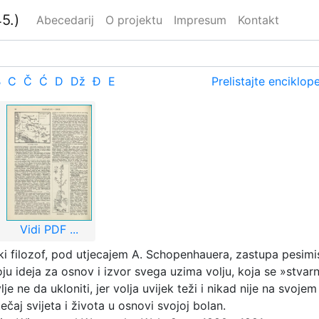
5.)
Abecedarij
O projektu
Impresum
Kontakt
B
C
Č
Ć
D
Dž
Đ
E
Prelistajte enciklop
Vidi PDF ...
i filozof, pod utjecajem A. Schopenhauera, zastupa pesimis
oju ideja za osnov i izvor svega uzima volju, koja se »stvar
je ne da ukloniti, jer volja uvijek teži i nikad nije na svoje
tečaj svijeta i života u osnovi svojoj bolan.