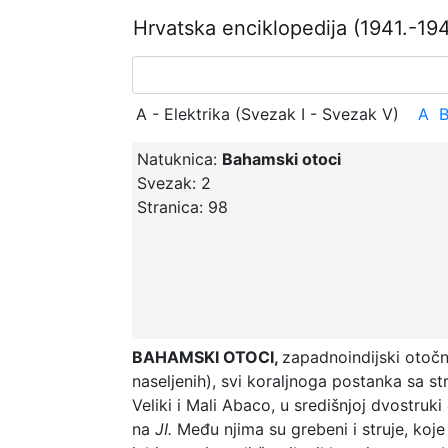
Hrvatska enciklopedija
(1941.-194
A - Elektrika (Svezak I - Svezak V)
A
Natuknica:
Bahamski otoci
Svezak:
2
Stranica:
98
BAHAMSKI OTOCI,
zapadnoindijski otočn
naseljenih), svi koraljnoga postanka sa 
Veliki i Mali Abaco, u središnjoj dvostruk
na
JI.
Među njima su grebeni i struje, koje