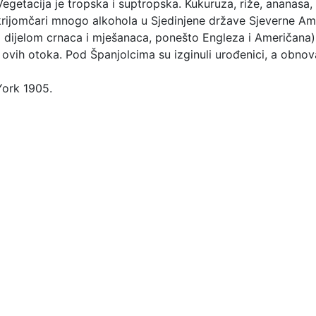
 Vegetacija je tropska i suptropska. Kukuruza, riže, ananasa,
krijomčari mnogo alkohola u Sjedinjene države Sjeverne Ame
m dijelom crnaca i mješanaca, ponešto Engleza i Američana)
ovih otoka. Pod Španjolcima su izginuli urođenici, a obno
ork 1905.