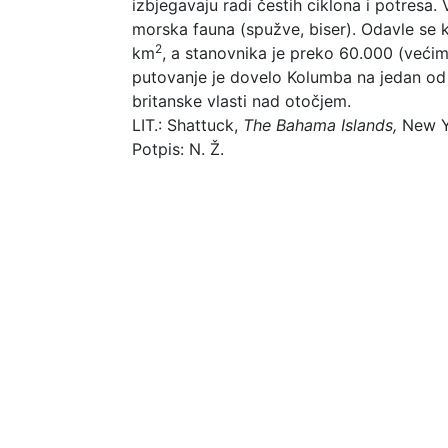
izbjegavaju radi čestih ciklona i potresa.
morska fauna (spužve, biser). Odavle se 
2
km
, a stanovnika je preko 60.000 (veći
putovanje je dovelo Kolumba na jedan od 
britanske vlasti nad otočjem.
LIT.: Shattuck,
The Bahama Islands,
New Y
Potpis: N. Ž.