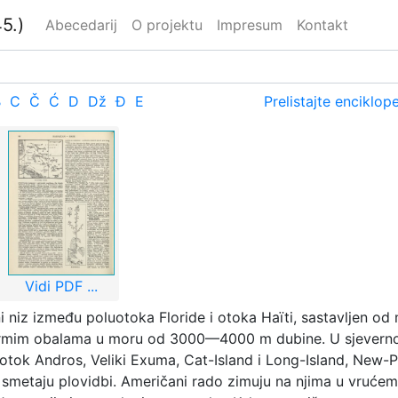
5.)
Abecedarij
O projektu
Impresum
Kontakt
B
C
Č
Ć
D
Dž
Đ
E
Prelistajte enciklop
Vidi PDF ...
i niz između poluotoka Floride i otoka Haïti, sastavljen o
strmim obalama u moru od 3000—4000 m dubine. U sjevernoj
i otok Andros, Veliki Exuma, Cat-Island i Long-Island, New-Pr
 smetaju plovidbi. Američani rado zimuju na njima u vrućem i