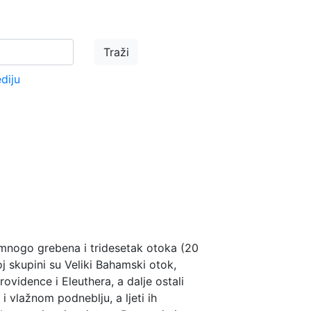
ediju
d mnogo grebena i tridesetak otoka (20
 skupini su Veliki Bahamski otok,
ovidence i Eleuthera, a dalje ostali
 vlažnom podneblju, a ljeti ih