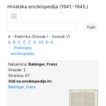
Hrvatska enciklopedija
(1941.-1945.)
A - Elektrika (Svezak I - Svezak V)
A
B
C
Č
Ć
D
Dž
Đ
E
Prelistajte
enciklopediju
Natuknica:
Babinger, Franz
Svezak:
2
Stranica:
67
Vidi na enciklopedija.hr:
Babinger, Franz