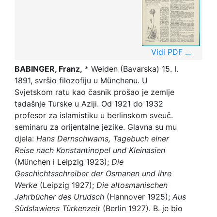
Vidi PDF ...
BABINGER,
Franz,
* Weiden (Bavarska) 15. I.
1891, svršio filozofiju u Münchenu. U
Svjetskom ratu kao časnik prošao je zemlje
tadašnje Turske u Aziji. Od 1921 do 1932
profesor za islamistiku u berlinskom sveuč.
seminaru za orijentalne jezike. Glavna su mu
djela:
Hans Dernschwams, Tagebuch einer
Reise nach Konstantinopel und Kleinasien
(München i Leipzig 1923);
Die
Geschichtsschreiber der Osmanen und ihre
Werke
(Leipzig 1927);
Die altosmanischen
Jahrbücher des Urudsch
(Hannover 1925);
Aus
Südslawiens Türkenzeit
(Berlin 1927). B. je bio