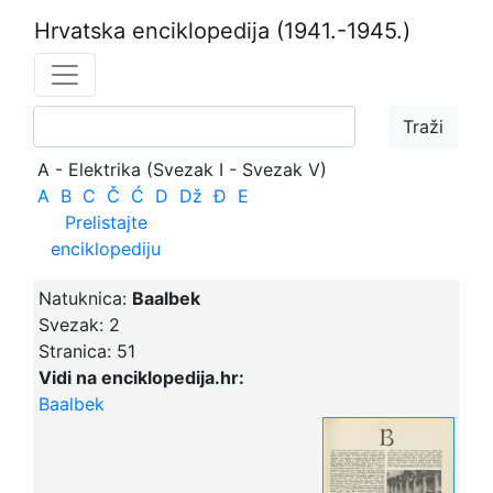
Hrvatska enciklopedija
(1941.-1945.)
A - Elektrika (Svezak I - Svezak V)
A
B
C
Č
Ć
D
Dž
Đ
E
Prelistajte
enciklopediju
Natuknica:
Baalbek
Svezak:
2
Stranica:
51
Vidi na enciklopedija.hr:
Baalbek