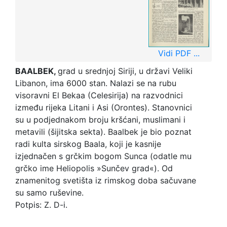
Vidi PDF ...
BAALBEK,
grad u srednjoj Siriji, u državi Veliki
Libanon, ima 6000 stan. Nalazi se na rubu
visoravni El Bekaa (Celesirija) na razvodnici
između rijeka Litani i Asi (Orontes). Stanovnici
su u podjednakom broju kršćani, muslimani i
metavili (šijitska sekta). Baalbek je bio poznat
radi kulta sirskog Baala, koji je kasnije
izjednačen s grčkim bogom Sunca (odatle mu
grčko ime Heliopolis »Sunčev grad«). Od
znamenitog svetišta iz rimskog doba sačuvane
su samo ruševine.
Potpis: Z. D-i.