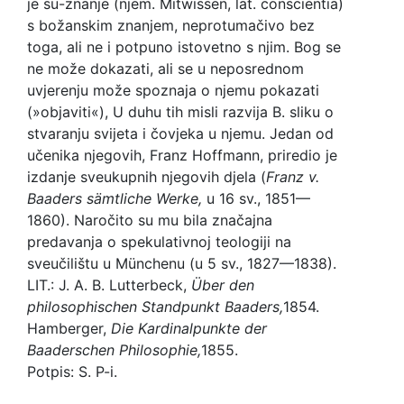
je su-znanje (njem. Mitwissen, lat. conscientia)
s božanskim znanjem, neprotumačivo bez
toga, ali ne i potpuno istovetno s njim. Bog se
ne može dokazati, ali se u neposrednom
uvjerenju može spoznaja o njemu pokazati
(»objaviti«), U duhu tih misli razvija B. sliku o
stvaranju svijeta i čovjeka u njemu. Jedan od
učenika njegovih, Franz Hoffmann, priredio je
izdanje sveukupnih njegovih djela (
Franz
v.
Baaders sämtliche Werke,
u 16 sv., 1851—
1860). Naročito su mu bila značajna
predavanja o spekulativnoj teologiji na
sveučilištu u Münchenu (u 5 sv., 1827—1838).
LIT.: J. A. B. Lutterbeck,
Über den
philosophischen Standpunkt Baaders,
1854.
Hamberger,
Die Kardinalpunkte der
Baaderschen Philosophie,
1855.
Potpis: S. P-i.