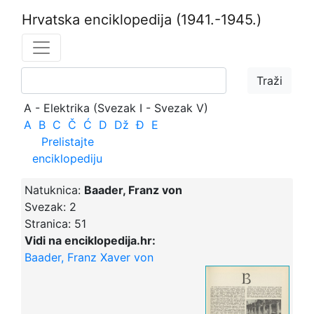
Hrvatska enciklopedija
(1941.-1945.)
A - Elektrika (Svezak I - Svezak V)
A
B
C
Č
Ć
D
Dž
Đ
E
Prelistajte
enciklopediju
Natuknica:
Baader, Franz von
Svezak:
2
Stranica:
51
Vidi na enciklopedija.hr:
Baader, Franz Xaver von