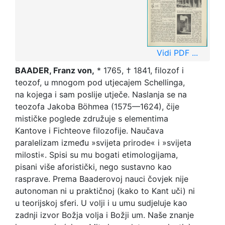
Vidi PDF ...
BAADER, Franz von,
* 1765, † 1841, filozof i
teozof, u mnogom pod utjecajem Schellinga,
na kojega i sam poslije utječe. Naslanja se na
teozofa Jakoba Böhmea (1575—1624), čije
mističke poglede združuje s elementima
Kantove i Fichteove filozofije. Naučava
paralelizam između »svijeta prirode« i »svijeta
milosti«. Spisi su mu bogati etimologijama,
pisani više aforistički, nego sustavno kao
rasprave. Prema Baaderovoj nauci čovjek nije
autonoman ni u praktičnoj (kako to Kant uči) ni
u teorijskoj sferi. U volji i u umu sudjeluje kao
zadnji izvor Božja volja i Božji um. Naše znanje