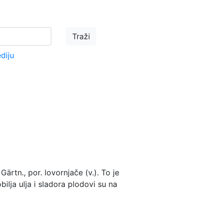
ediju
Gärtn., por. lovornjače (v.). To je
lja ulja i sladora plodovi su na