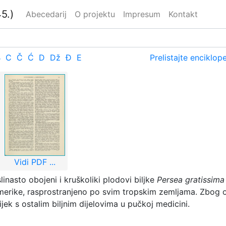
5.)
Abecedarij
O projektu
Impresum
Kontakt
B
C
Č
Ć
D
Dž
Đ
E
Prelistajte enciklop
Vidi PDF ...
inasto obojeni i kruškoliki plodovi biljke
Persea gratissima
erike, rasprostranjeno po svim tropskim zemljama. Zbog obi
ijek s ostalim biljnim dijelovima u pučkoj medicini.