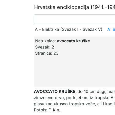
Hrvatska enciklopedija
(1941.-194
A - Elektrika (Svezak I - Svezak V)
A
Natuknica:
avoccato kruške
Svezak:
2
Stranica:
23
AVOCCATO KRUŠKE,
do 10 cm dugi, masl
zimzeleno drvo, podrijetlom iz tropske Am
glasu kao ukusno tropsko voće, ali i kao l
Potpis: F. K-n.