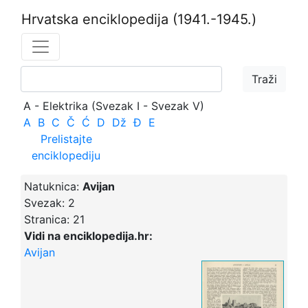
Hrvatska enciklopedija
(1941.-1945.)
A - Elektrika (Svezak I - Svezak V)
A
B
C
Č
Ć
D
Dž
Đ
E
Prelistajte
enciklopediju
Natuknica:
Avijan
Svezak:
2
Stranica:
21
Vidi na enciklopedija.hr:
Avijan