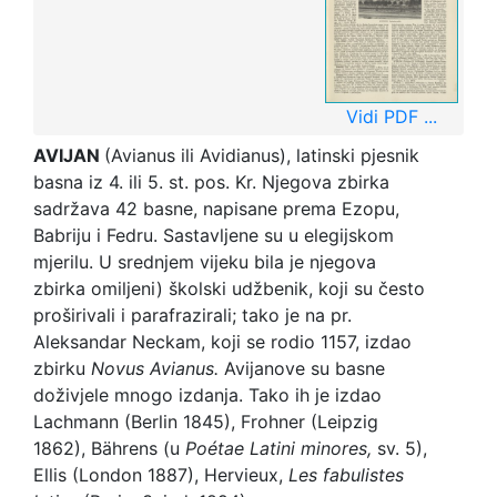
Vidi PDF ...
AVIJAN
(Avianus ili Avidianus), latinski pjesnik
basna iz 4. ili 5. st. pos. Kr. Njegova zbirka
sadržava 42 basne, napisane prema Ezopu,
Babriju i Fedru. Sastavljene su u elegijskom
mjerilu. U srednjem vijeku bila je njegova
zbirka omiljeni) školski udžbenik, koji su često
proširivali i parafrazirali; tako je na pr.
Aleksandar Neckam, koji se rodio 1157, izdao
zbirku
Novus Avianus.
Avijanove su basne
doživjele mnogo izdanja. Tako ih je izdao
Lachmann (Berlin 1845), Frohner (Leipzig
1862), Bährens (u
Poétae Latini minores,
sv. 5),
Ellis (London 1887), Hervieux,
Les fabulistes