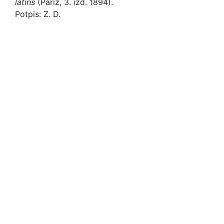
latins
(Pariz, 3. izd. 1894).
Potpis: Z. D.