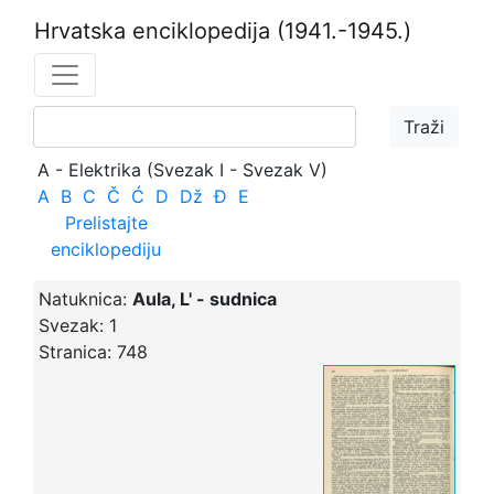
Hrvatska enciklopedija
(1941.-1945.)
A - Elektrika (Svezak I - Svezak V)
A
B
C
Č
Ć
D
Dž
Đ
E
Prelistajte
enciklopediju
Natuknica:
Aula, L' - sudnica
Svezak:
1
Stranica:
748