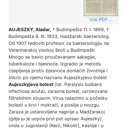
Vidi PDF ...
AUJESZKY, Aladar,
* Budimpešta 11. I. 1869, †
Budimpešta 9. III. 1933, madžarski bakteriolog.
Od 1907 redoviti profesor za bakteriologiju na
Veterinarskoj visokoj školi u Budimpešti.
Mnogo se bavio proučavanjem sakagije,
tuberkuloze i bjesnoće. Izgradio je metodu
cijepljenja protiv bjesnoće domaćih životinja i
otkrio po njemu nazvanu Aujeszkyjevu bolest
Aujeszkyjeva bolest
(lat. Paralysis bulbaris
infectiosa acuta), zarazna bolest, uzrokovana
filtrabilnim virusom.
Virus nalazimo u početku
bolesti u krvi i mokraći, a poslije u mozgu.
Zaraza je ustanovljena najprije u Madžarskoj
(gdje ju je uopće prvi put opisao Aujeszky),
onda u Jugoslaviji (Kern, Nikolić), kasnije i u