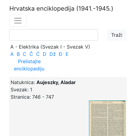
Hrvatska enciklopedija
(1941.-1945.)
A - Elektrika (Svezak I - Svezak V)
A
B
C
Č
Ć
D
Dž
Đ
E
Prelistajte
enciklopediju
Natuknica:
Aujeszky, Aladar
Svezak:
1
Stranica:
746 - 747