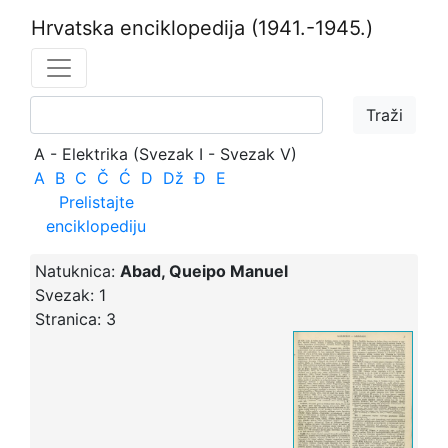
Hrvatska enciklopedija
(1941.-1945.)
A - Elektrika (Svezak I - Svezak V)
A
B
C
Č
Ć
D
Dž
Đ
E
Prelistajte
enciklopediju
Natuknica:
Abad, Queipo Manuel
Svezak:
1
Stranica:
3